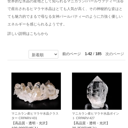
世界的な水晶の産地として知られるマニカラン/パールヴァティー渓谷
で産出されるヒマラヤ水晶はとても人気が高く、その神秘的な姿はと
ても魅力的でまるで母なる女神パールバティーのように力強く優しい
エネルギーを感じられるようです。
詳しい説明はこちらから
前のページ
1-42
/
185
次のページ
マニカラン産ヒマラヤ水晶クラス
マニカラン産ヒマラヤ水晶ポイン
ター CRPARV-431
ト CRPARV-427
【高品質・透明・光沢】
【高品質・透明・光沢】