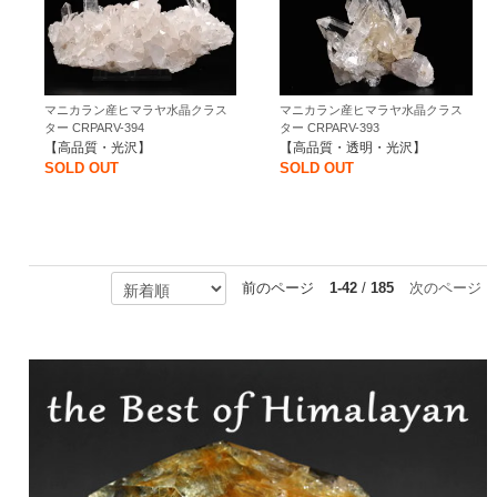
マニカラン産ヒマラヤ水晶クラス
マニカラン産ヒマラヤ水晶クラス
ター CRPARV-394
ター CRPARV-393
【高品質・光沢】
【高品質・透明・光沢】
SOLD OUT
SOLD OUT
前のページ
1-42
/
185
次のページ