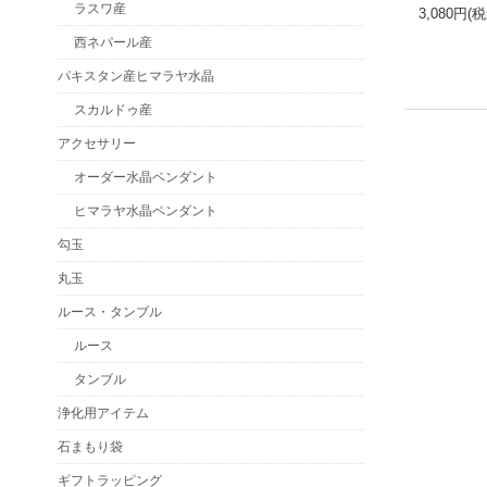
ラスワ産
3,080円(
西ネパール産
パキスタン産ヒマラヤ水晶
スカルドゥ産
アクセサリー
オーダー水晶ペンダント
ヒマラヤ水晶ペンダント
勾玉
丸玉
ルース・タンブル
ルース
タンブル
浄化用アイテム
石まもり袋
ギフトラッピング