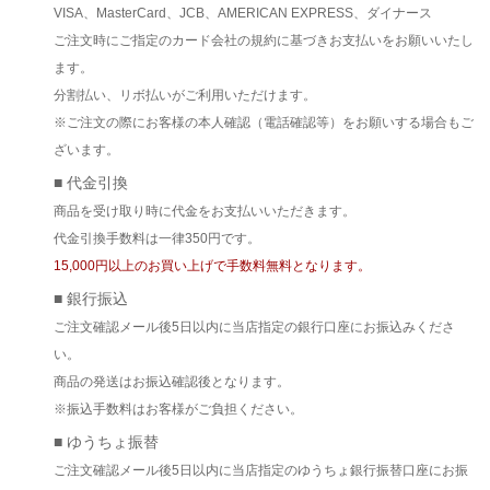
VISA、MasterCard、JCB、AMERICAN EXPRESS、ダイナース
ご注文時にご指定のカード会社の規約に基づきお支払いをお願いいたし
ます。
分割払い、リボ払いがご利用いただけます。
※ご注文の際にお客様の本人確認（電話確認等）をお願いする場合もご
ざいます。
■ 代金引換
商品を受け取り時に代金をお支払いいただきます。
代金引換手数料は一律350円です。
15,000円以上のお買い上げで手数料無料となります。
■ 銀行振込
ご注文確認メール後5日以内に当店指定の銀行口座にお振込みくださ
い。
商品の発送はお振込確認後となります。
※振込手数料はお客様がご負担ください。
■ ゆうちょ振替
ご注文確認メール後5日以内に当店指定のゆうちょ銀行振替口座にお振