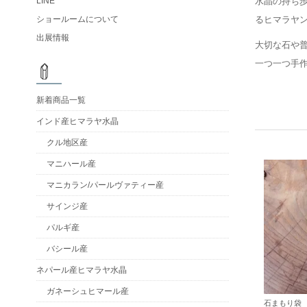
水晶の持ち
LINE
るヒマラヤ
ショールームについて
出展情報
大切な石や
一つ一つ手
新着商品一覧
インド産ヒマラヤ水晶
クル地区産
マニハール産
マニカラン/パールヴァティー産
サインジ産
パルギ産
バシール産
ネパール産ヒマラヤ水晶
ガネーシュヒマール産
石まもり袋 藍