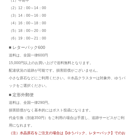
（1）午前中
（2）12：00～14：00
（3）14：00～16：00
（4）16：00～18：00
（5）18：00～20：00
（6）19：00～21：00
■ レターパック600
送料は、全国一律600円
15,000円以上のお買い上げで送料無料となります。
配達状況の追跡が可能です。損害賠償がございません。
小さな原石などにご利用ください。※水晶クラスターは対象外、ゆうパ
ックをご選択ください。
■ 定形外郵便
送料は、全国一律290円。
損害賠償がなく基本的にはポスト投函になります。
代金引換（別途350円）をご利用の場合は手渡し、追跡サービスがご利
用になれます。
（注）水晶原石をご注文の場合は【ゆうパック、レターパック】でのお