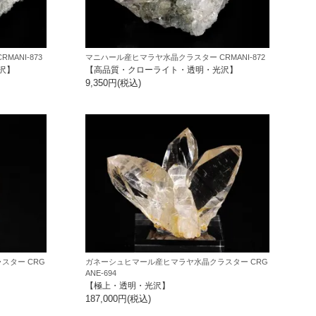
ANI-873
マニハール産ヒマラヤ水晶クラスター CRMANI-872
沢】
【高品質・クローライト・透明・光沢】
9,350円(税込)
スター CRG
ガネーシュヒマール産ヒマラヤ水晶クラスター CRG
ANE-694
【極上・透明・光沢】
187,000円(税込)