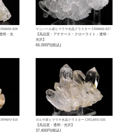
ANI-828
マニハール産ヒマラヤ水晶クラスター CRMANI-827
透明・光
【高品質・アナテース・クローライト・透明・
光沢】
66,000円(税込)
ARV-416
ガルサ産ヒマラヤ水晶クラスター CRGARS-035
【高品質・透明・光沢】
37,400円(税込)