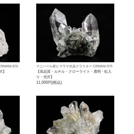
ANI-876
マニハール産ヒマラヤ水晶クラスター CRMANI-875
沢】
【高品質・ルチル・クローライト・透明・虹入
り・光沢】
11,000円(税込)