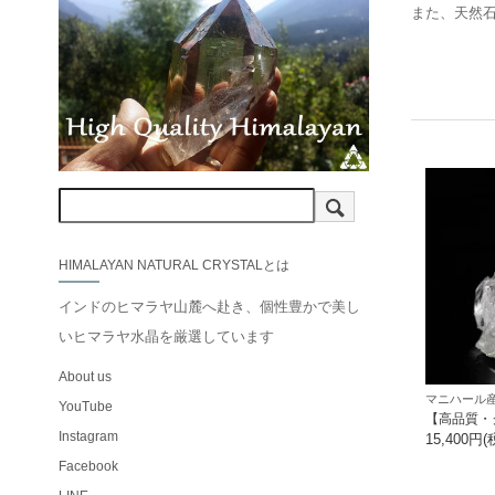
また、天然
HIMALAYAN NATURAL CRYSTALとは
インドのヒマラヤ山麓へ赴き、個性豊かで美し
いヒマラヤ水晶を厳選しています
About us
マニハール産
YouTube
【高品質・
Instagram
15,400円(
Facebook