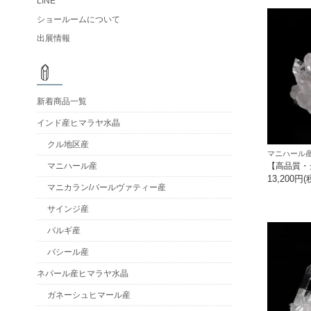
LINE
ショールームについて
出展情報
新着商品一覧
インド産ヒマラヤ水晶
クル地区産
マニハール産
【高品質・
マニハール産
13,200円(
マニカラン/パールヴァティー産
サインジ産
パルギ産
バシール産
ネパール産ヒマラヤ水晶
ガネーシュヒマール産