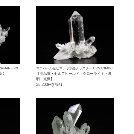
ANI-869
マニハール産ヒマラヤ水晶クラスター CRMANI-868
沢】
【高品質・セルフヒールド・クローライト・透
明・光沢】
35,200円(税込)