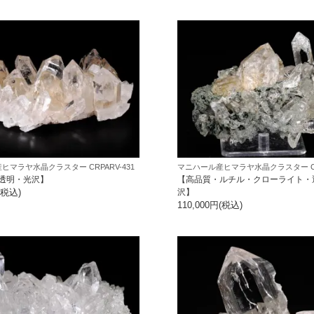
ヒマラヤ水晶クラスター CRPARV-431
マニハール産ヒマラヤ水晶クラスター CRM
透明・光沢】
【高品質・ルチル・クローライト・
(税込)
沢】
110,000円(税込)