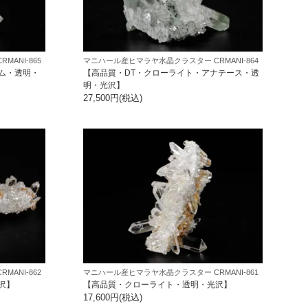
ANI-865
マニハール産ヒマラヤ水晶クラスター CRMANI-864
ム・透明・
【高品質・DT・クローライト・アナテース・透
明・光沢】
27,500円(税込)
ANI-862
マニハール産ヒマラヤ水晶クラスター CRMANI-861
沢】
【高品質・クローライト・透明・光沢】
17,600円(税込)