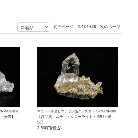
前のページ
1-42
/
628
次のページ
ANI-881
マニハール産ヒマラヤ水晶クラスター CRMANI-880
明・光沢】
【高品質・ルチル・クローライト・透明・光
沢】
8,800円(税込)