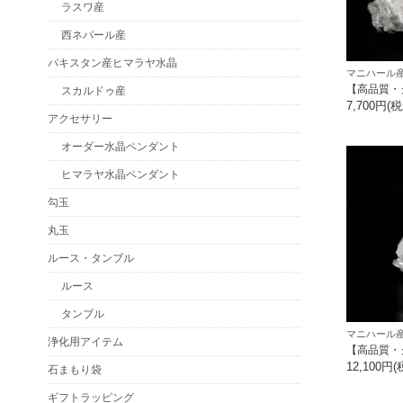
ラスワ産
西ネパール産
パキスタン産ヒマラヤ水晶
マニハール産
【高品質・
スカルドゥ産
7,700円(
アクセサリー
オーダー水晶ペンダント
ヒマラヤ水晶ペンダント
勾玉
丸玉
ルース・タンブル
ルース
タンブル
マニハール産
浄化用アイテム
【高品質・
12,100円(
石まもり袋
ギフトラッピング