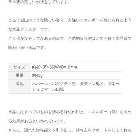
ラル状の美しい形状をしています。
まるで岩山のような険しい姿で、力強いエネルギーを感じられるよう
な水晶クラスターです。
ごく僅かなチップがあるのみで、全体的な状態はとても良く高品質で
味わい深い逸品です。
サイズ
約46×35×35(W×D×H)mm
重量
約40g
産地
ネパール、バグマティ県、ダディン地区、ガネー
シュヒマール山域
水晶にはすべてのものを清める浄化作用と、エネルギー（気）を高め
る効果があるといわれています。
さらに、隠れた潜在能力を引き出し、持ち主をサポートをしてくれる