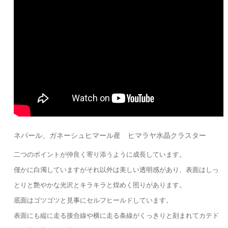
ネパール、ガネーシュヒマール産 ヒマラヤ水晶クラスター
二つのポイントが仲良く寄り添うように成長しています。
僅かに白濁していますがそれ以外は美しい透明感があり、表面はしっ
とりと艶やかな光沢とキラキラと煌めく照りがあります。
底面はゴツゴツと見事にセルフヒールドしています。
表面にも縦に走る接合線や横に走る条線がくっきりと刻まれてカテド