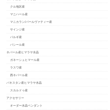
クル地区産
マニハール産
マニカラン/パールヴァティー産
サインジ産
パルギ産
バシール産
ネパール産ヒマラヤ水晶
ガネーシュヒマール産
ラスワ産
西ネパール産
パキスタン産ヒマラヤ水晶
スカルドゥ産
アクセサリー
オーダー水晶ペンダント