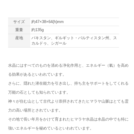
サイズ
約47×38×64(h)mm
重量
約135g
産地
パキスタン、ギルギット・バルティスタン州、ス
カルドゥ、シガール
水晶にはすべてのものを清める浄化作用と、エネルギー（氣）を高め
る効果があるといわれています。
さらに、隠れた潜在能力を引き出し、持ち主をサポートをしてくれる
万能の石としても知られています。
神々が住む山として古代より崇拝されてきたヒマラヤ山脈はとても霊
力の高い場所とされています。
その地で長い年月をかけて育まれたヒマラヤ水晶は水晶の中でも特に
強いエネルギーを秘めているといわれています。