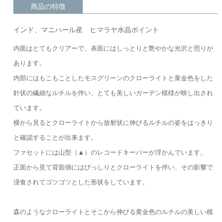
商品の特徴
インド、マニハール産 ヒマラヤ水晶ポイント
内面はとてもクリアーで、表面にはしっとりと艶やかな光沢と照りが
あります。
内部にはもこもことしたモスグリーンのクローライトと黄金色をした
針状の繊細なルチルを伴い、とても美しいガーデン模様が映し出され
ています。
横から見るとクローライトから放射状に伸びるルチルの姿をはっきり
と確認することが出来ます。
ファセットには山型（▲）のレコードキーパーが浮かんでいます。
正面から見て背面側にはびっしりとクローライトを伴い、その影響で
浸食されてゴツゴツとした形状をしています。
森のようなクローライトとそこから伸びる黄金色のルチルの美しい模