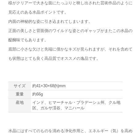
様がクリアーで大きな面にたっぷりと映し出された芸術作品のように
見応えのある水晶ポイントです。
内面の神秘的な姿に引き込まれてしまいます。
正面の美しさと背面側のワイルドな姿とのギャップがまたこの水晶の
醍醐味でもあります。
底部に小さな欠けと先端に僅かなキズが見られますが、それを含めて
も状態はとても良く高品質でオススメの逸品です。
サイズ
約41×30×68(h)mm
重量
約66g
産地
インド、ヒマーチャル・プラデーシュ州、クル地
区、ガルサ渓谷、マニハール
水晶にはすべてのものを清める浄化作用と、エネルギー（気）を高め