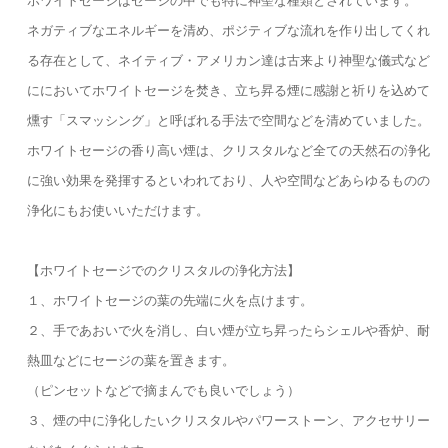
ホワイトセージはセージの中でも特に神聖な種類とされています。
ネガティブなエネルギーを清め、ポジティブな流れを作り出してくれ
る存在として、ネイティブ・アメリカン達は古来より神聖な儀式など
ににおいてホワイトセージを焚き、立ち昇る煙に感謝と祈りを込めて
燻す「スマッシング」と呼ばれる手法で空間などを清めていました。
ホワイトセージの香り高い煙は、クリスタルなど全ての天然石の浄化
に強い効果を発揮するといわれており、人や空間などあらゆるものの
浄化にもお使いいただけます。
【ホワイトセージでのクリスタルの浄化方法】
１、ホワイトセージの葉の先端に火を点けます。
２、手であおいで火を消し、白い煙が立ち昇ったらシェルや香炉、耐
熱皿などにセージの葉を置きます。
（ピンセットなどで摘まんでも良いでしょう）
３、煙の中に浄化したいクリスタルやパワーストーン、アクセサリー