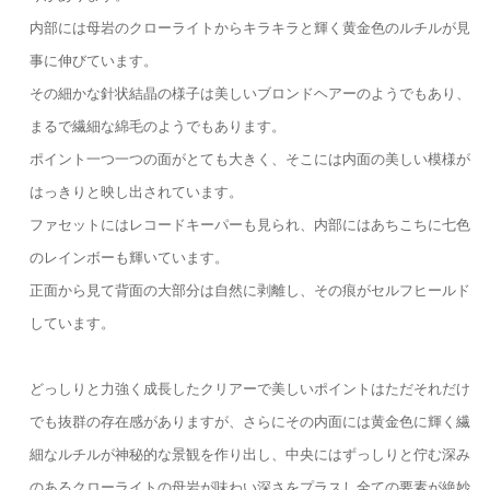
内部には母岩のクローライトからキラキラと輝く黄金色のルチルが見
事に伸びています。
その細かな針状結晶の様子は美しいブロンドヘアーのようでもあり、
まるで繊細な綿毛のようでもあります。
ポイント一つ一つの面がとても大きく、そこには内面の美しい模様が
はっきりと映し出されています。
ファセットにはレコードキーパーも見られ、内部にはあちこちに七色
のレインボーも輝いています。
正面から見て背面の大部分は自然に剥離し、その痕がセルフヒールド
しています。
どっしりと力強く成長したクリアーで美しいポイントはただそれだけ
でも抜群の存在感がありますが、さらにその内面には黄金色に輝く繊
細なルチルが神秘的な景観を作り出し、中央にはずっしりと佇む深み
のあるクローライトの母岩が味わい深さをプラスし全ての要素が絶妙