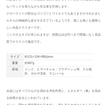
なバランスを保ちながら見る者を圧倒します。
クローライトの部分はゴツゴツとワイルドでもありますがそれがまた
ルチルの神秘的な姿を引き立てているようです。兎にも角にも素晴ら
しい水晶クラスターです。
ごく小さなキズが見られますが、状態はほぼ完ぺきで間違いなく高品
質でオススメの逸品です。
サイズ
約131×104×98(h)mm
重量
約907g
産地
インド、ヒマーチャル・プラデーシュ州、クル地
区、ガルサ渓谷、マニハール
水晶にはすべてのものを清める浄化作用と、エネルギー（氣）を高め
る効果があるといわれています。
さらに、隠れた潜在能力を引き出し、持ち主をサポートをしてくれる