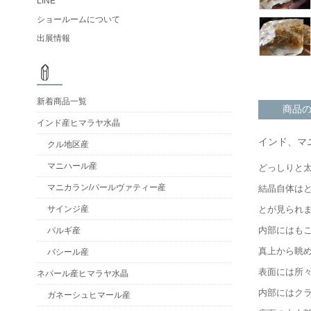
LINE
ショールームについて
出展情報
新着商品一覧
商品
インド産ヒマラヤ水晶
インド、マ
クル地区産
マニハール産
どっしりと
マニカラン/パールヴァティー産
結晶自体は
とが見られ
サインジ産
内部にはも
パルギ産
真上から眺
バシール産
表面には所
ネパール産ヒマラヤ水晶
内部にはク
ガネーシュヒマール産