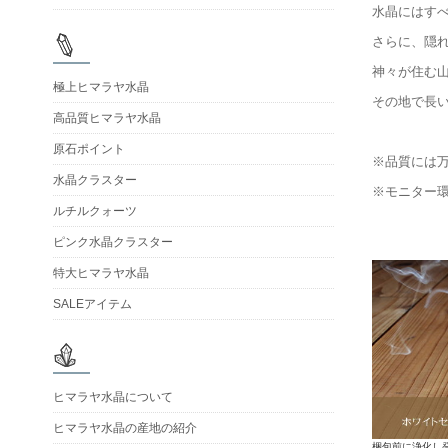
水晶にはす
さらに、隠
神々が住む
極上ヒマラヤ水晶
その地で長
高品質ヒマラヤ水晶
原石ポイント
※品質には
水晶クラスター
※モニター
ルチルクォーツ
ピンク水晶クラスター
特大ヒマラヤ水晶
SALEアイテム
ヒマラヤ水晶について
ヒマラヤ水晶の産地の紹介
梱包前に浄化し