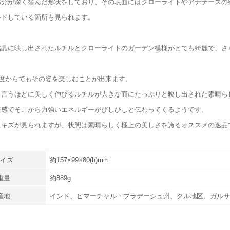
部分が深く窪んだ形状をしており、その表面にはクローライトやアナテースの
ルドしている箇所も見られます。
結晶に映し出されたルチルとクローライトのガーデン模様がとても綺麗で、さ
。
角度からでもその姿を楽しむことが出来ます。
と言うほどに美しく伸びるルチルが大きな面にたっぷりと映し出された素晴ら
在感でそこから力強いエネルギーがびしびしと伝わってくるようです。
にキズが見られますが、状態は素晴らしく極上の美しさを誇るオススメの逸品
サイズ
約157×99×80(h)mm
重量
約889g
産地
インド、ヒマーチャル・プラデーシュ州、クル地区、ガル