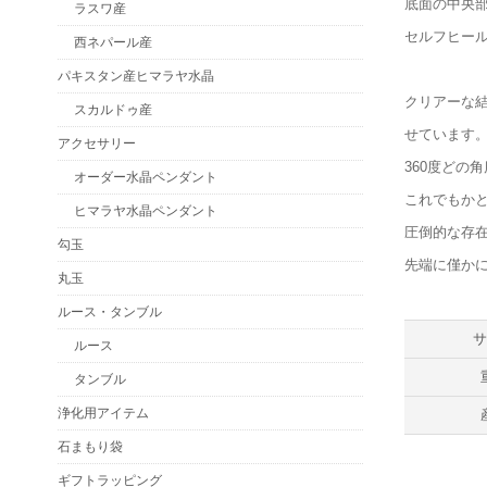
底面の中央
ラスワ産
セルフヒー
西ネパール産
パキスタン産ヒマラヤ水晶
クリアーな
スカルドゥ産
せています
アクセサリー
360度どの
オーダー水晶ペンダント
これでもか
ヒマラヤ水晶ペンダント
圧倒的な存
勾玉
先端に僅か
丸玉
ルース・タンブル
ルース
タンブル
浄化用アイテム
石まもり袋
ギフトラッピング