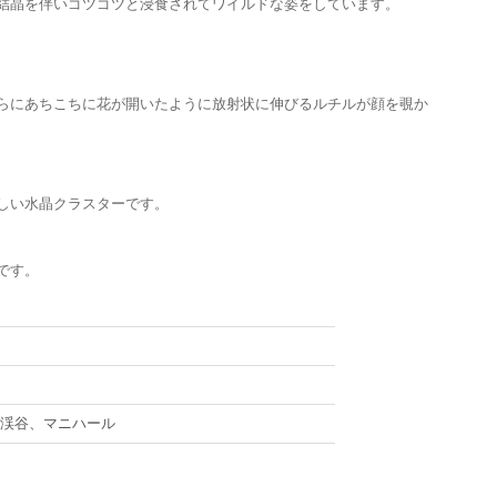
結晶を伴いゴツゴツと浸食されてワイルドな姿をしています。
らにあちこちに花が開いたように放射状に伸びるルチルが顔を覗か
しい水晶クラスターです。
です。
サ渓谷、マニハール