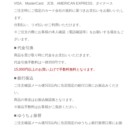
VISA、MasterCard、JCB、AMERICAN EXPRESS、ダイナース
ご注文時にご指定のカード会社の規約に基づきお支払いをお願いいたし
ます。
分割払い、リボ払いがご利用いただけます。
※ご注文の際にお客様の本人確認（電話確認等）をお願いする場合もご
ざいます。
■ 代金引換
商品を受け取り時に代金をお支払いいただきます。
代金引換手数料は一律350円です。
15,000円以上のお買い上げで手数料無料となります。
■ 銀行振込
ご注文確認メール後5日以内に当店指定の銀行口座にお振込みくださ
い。
商品の発送はお振込確認後となります。
※振込手数料はお客様がご負担ください。
■ ゆうちょ振替
ご注文確認メール後5日以内に当店指定のゆうちょ銀行振替口座にお振