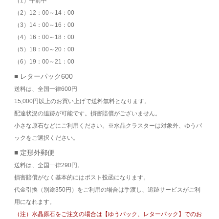
（1）午前中
（2）12：00～14：00
（3）14：00～16：00
（4）16：00～18：00
（5）18：00～20：00
（6）19：00～21：00
■ レターパック600
送料は、全国一律600円
15,000円以上のお買い上げで送料無料となります。
配達状況の追跡が可能です。損害賠償がございません。
小さな原石などにご利用ください。※水晶クラスターは対象外、ゆうパ
ックをご選択ください。
■ 定形外郵便
送料は、全国一律290円。
損害賠償がなく基本的にはポスト投函になります。
代金引換（別途350円）をご利用の場合は手渡し、追跡サービスがご利
用になれます。
（注）水晶原石をご注文の場合は【ゆうパック、レターパック】でのお