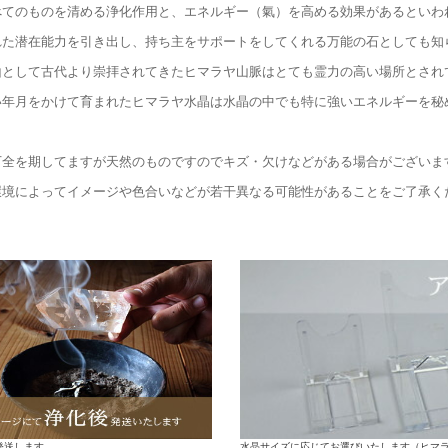
べてのものを清める浄化作用と、エネルギー（氣）を高める効果があるといわ
れた潜在能力を引き出し、持ち主をサポートをしてくれる万能の石としても知
山として古代より崇拝されてきたヒマラヤ山脈はとても霊力の高い場所とされ
い年月をかけて育まれたヒマラヤ水晶は水晶の中でも特に強いエネルギーを秘
万全を期してますが天然のものですのでキズ・欠けなどがある場合がございま
環境によってイメージや色合いなどが若干異なる可能性があることをご了承く
水晶サイズに応じてお選びいたします（ヒマ
発送します