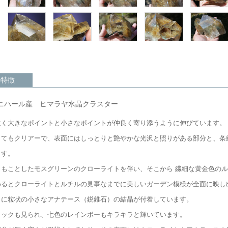
の特徴
ニハール産 ヒマラヤ水晶クラスター
太く大きなポイントと小さなポイントが仲良く寄り添うように伸びています。
とてもクリアーで、表面にはしっとりと艶やかな光沢と照りがある部分と、条
ます。
こもことしたモスグリーンのクローライトを伴い、そこから 繊細な黄金色の
めるとクローライトとルチルの見事なまでに美しいガーデン模様が全面に映し
々に粒状の小さなアナテース（鋭錐石）の結晶が付着しています。
ラックも見られ、七色のレインボーもキラキラと輝いています。