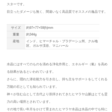
スターです。
目立ったダメージも無く、間違いなく高品質でオススメの逸品です。
サイズ
約97×77×59(h)mm
重量
約344g
産地
インド、ヒマーチャル・プラデーシュ州、クル地
区、ガルサ渓谷、マニハール
水晶にはすべてのものを清める浄化作用と、エネルギー（氣）を高め
る効果があるといわれています。
さらに、隠れた潜在能力を引き出し、持ち主をサポートをしてくれる
万能の石としても知られています。
神々が住む山として古代より崇拝されてきたヒマラヤ山脈はとても霊
力の高い場所とされています。
その地で長い年月をかけて育まれたヒマラヤ水晶は水晶の中でも特に