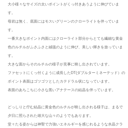
大小様々なサイズの太いポイントがくっ付きあうように伸びていま
す。
母岩は無く、底面にはモスいグリーンのクローライトを伴っていま
す。
一番大きなポイント内面にはクローライト部分からとても繊細な黄金
色のルチルがふさふさと絨毯のように伸び、美しい輝きを放っていま
す。
大きな面からそのルチルの様子が見事に映し出されています。
ファセットにくっ付くように成長したDT(ダブルターミネーテッド）の
ポイント表面はゴツゴツとしたカテドラル状になっています。
表面のあちこちに小さな黒いアナテースの結晶を伴っています。
どっしりと佇む結晶に黄金色のルチルが映し出される様子は、まるで
夕日に照らされた雄大な山々のようでもあります。
堂々たる姿からは神聖で力強いエネルギーを感じれるような水晶クラ