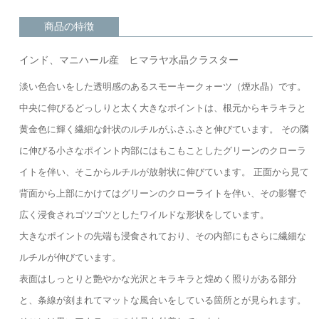
商品の特徴
インド、マニハール産 ヒマラヤ水晶クラスター
淡い色合いをした透明感のあるスモーキークォーツ（煙水晶）です。
中央に伸びるどっしりと太く大きなポイントは、根元からキラキラと
黄金色に輝く繊細な針状のルチルがふさふさと伸びています。 その隣
に伸びる小さなポイント内部にはもこもことしたグリーンのクローラ
イトを伴い、そこからルチルが放射状に伸びています。 正面から見て
背面から上部にかけてはグリーンのクローライトを伴い、その影響で
広く浸食されゴツゴツとしたワイルドな形状をしています。
大きなポイントの先端も浸食されており、その内部にもさらに繊細な
ルチルが伸びています。
表面はしっとりと艶やかな光沢とキラキラと煌めく照りがある部分
と、条線が刻まれてマットな風合いをしている箇所とが見られます。