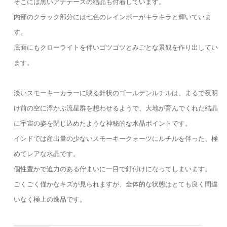
そこには黒いアナテースの結晶も付着しています。
内部のクラック部分には七色のレインボーがキラキラと輝いていま
す。
底面にもクローライトを伴いゴツゴツとみごとな景観を作り出してい
ます。
淡いスモーキーカラーに映る針状のゴールデンルチルは、まるで夜明
け前の空に浮かぶ流星群を想わせるようで、大地が育んでくれた結晶
に宇宙の姿を閉じ込めたような神秘的な水晶ポイントです。
インドでは産出量の少ないスモーキークォーツにルチルを伴った、極
めてレアな水晶です。
個性豊かで迫力のある佇まいに一目で釘付けになってしまいます。
ごくごく僅かなキズが見られますが、全体的な状態はとても良く間違
いなく極上の逸品です。