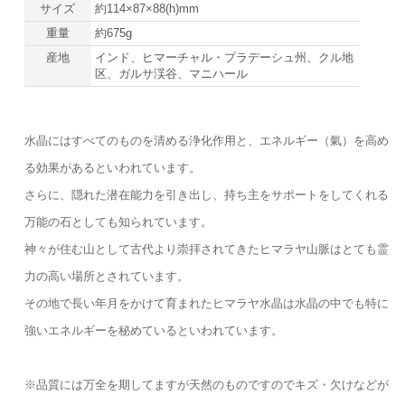
サイズ
約114×87×88(h)mm
重量
約675g
産地
インド、ヒマーチャル・プラデーシュ州、クル地
区、ガルサ渓谷、マニハール
水晶にはすべてのものを清める浄化作用と、エネルギー（氣）を高め
る効果があるといわれています。
さらに、隠れた潜在能力を引き出し、持ち主をサポートをしてくれる
万能の石としても知られています。
神々が住む山として古代より崇拝されてきたヒマラヤ山脈はとても霊
力の高い場所とされています。
その地で長い年月をかけて育まれたヒマラヤ水晶は水晶の中でも特に
強いエネルギーを秘めているといわれています。
※品質には万全を期してますが天然のものですのでキズ・欠けなどが