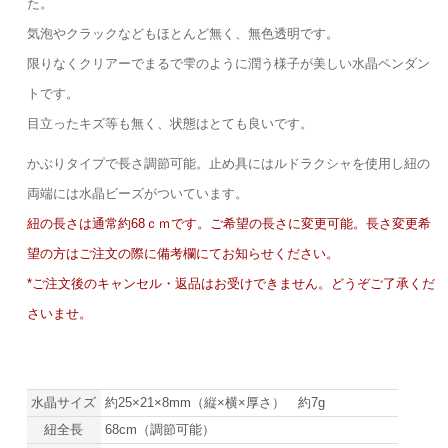
た。
気泡やクラックなどもほとんど無く、無色透明です。
限りなくクリアーでまるで雫のように潤う様子が美しい水晶ペンダン
トです。
目立ったキズ等も無く、状態はとても良いです。
かぶりタイプで長さ調節可能。止め具にはルドラクシャを使用し紐の
両端には水晶ビーズがついています。
紐の長さは通常約68ｃｍです。ご希望の長さに変更可能。長さ変更希
望の方はご注文の際に備考欄にてお知らせください。
*ご注文後のキャンセル・返品はお受けできません。どうぞご了承くだ
さいませ。
水晶サイズ
約25×21×8mm（縦×横×厚さ） 約7g
紐全長
68cm（調節可能）