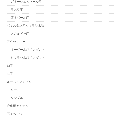
ガネーシュヒマール産
ラスワ産
西ネパール産
パキスタン産ヒマラヤ水晶
スカルドゥ産
アクセサリー
オーダー水晶ペンダント
ヒマラヤ水晶ペンダント
勾玉
丸玉
ルース・タンブル
ルース
タンブル
浄化用アイテム
石まもり袋