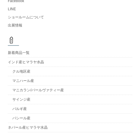
Facebook
LINE
ショールームについて
出展情報
新着商品一覧
インド産ヒマラヤ水晶
クル地区産
マニハール産
マニカラン/パールヴァティー産
サインジ産
パルギ産
バシール産
ネパール産ヒマラヤ水晶