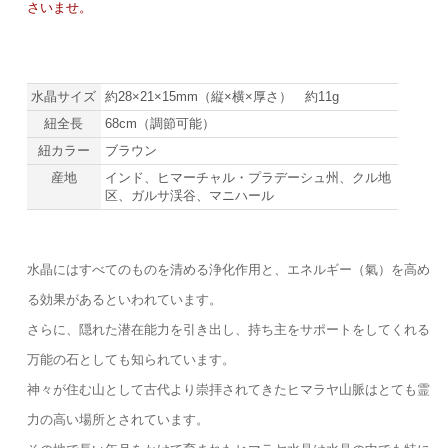
さいませ。
水晶サイズ
約28×21×15mm（縦×横×厚さ） 約11g
紐全長
68cm（調節可能）
紐カラー
ブラウン
産地
インド、ヒマーチャル・プラデーシュ州、クル地
区、ガルサ渓谷、マニハール
水晶にはすべてのものを清める浄化作用と、エネルギー（氣）を高め
る効果があるといわれています。
さらに、隠れた潜在能力を引き出し、持ち主をサポートをしてくれる
万能の石としても知られています。
神々が住む山として古代より崇拝されてきたヒマラヤ山脈はとても霊
力の高い場所とされています。