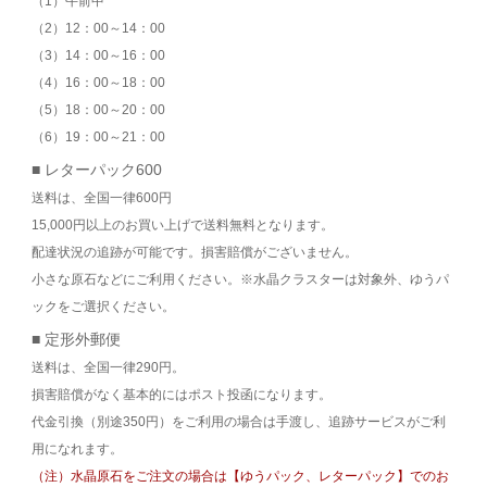
（1）午前中
（2）12：00～14：00
（3）14：00～16：00
（4）16：00～18：00
（5）18：00～20：00
（6）19：00～21：00
■ レターパック600
送料は、全国一律600円
15,000円以上のお買い上げで送料無料となります。
配達状況の追跡が可能です。損害賠償がございません。
小さな原石などにご利用ください。※水晶クラスターは対象外、ゆうパ
ックをご選択ください。
■ 定形外郵便
送料は、全国一律290円。
損害賠償がなく基本的にはポスト投函になります。
代金引換（別途350円）をご利用の場合は手渡し、追跡サービスがご利
用になれます。
（注）水晶原石をご注文の場合は【ゆうパック、レターパック】でのお