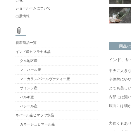
LINE
ショールームについて
出展情報
新着商品一覧
商品
インド産ヒマラヤ水晶
インド、サ
クル地区産
マニハール産
中央に大き
マニカラン/パールヴァティー産
全体的にや
とても美し
サインジ産
内部には濃
パルギ産
底面には細
バシール産
ネパール産ヒマラヤ水晶
力強くもあ
ガネーシュヒマール産