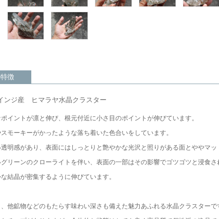
の特徴
インジ産 ヒマラヤ水晶クラスター
なポイントが凛と伸び、根元付近に小さ目のポイントが伸びています。
やスモーキーがかったような落ち着いた色合いをしています。
い透明感があり、表面にはしっとりと艶やかな光沢と照りがある面とややマッ
いグリーンのクローライトを伴い、表面の一部はその影響でゴツゴツと浸食さ
かな結晶が密集するように伸びています。
り、他鉱物などのもたらす味わい深さも備えた魅力あふれる水晶クラスターで