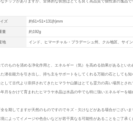
かなチップがありますが、全体的な状態はとても良く高品質で個性派の逸品で
サイズ
約61×51×131(h)mm
重量
約192g
産地
インド、ヒマーチャル・プラデーシュ州、クル地区、サイ
べてのものを清める浄化作用と、エネルギー（気）を高める効果があるといわ
れた潜在能力を引き出し、持ち主をサポートをしてくれる万能の石としても知
山として古代より崇拝されてきたヒマラヤ山脈はとても霊力の高い場所とされ
い年月をかけて育まれたヒマラヤ水晶は水晶の中でも特に強いエネルギーを秘
万全を期してますが天然のものですのでキズ・欠けなどがある場合がございま
環境によってイメージや色合いなどが若干異なる可能性があることをご了承く