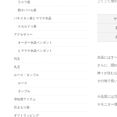
ごくごく僅
ラスワ産
西ネパール産
パキスタン産ヒマラヤ水晶
スカルドゥ産
アクセサリー
オーダー水晶ペンダント
ヒマラヤ水晶ペンダント
水晶にはす
勾玉
さらに、隠
丸玉
神々が住む
ルース・タンブル
その地で長
ルース
タンブル
※品質には
浄化用アイテム
※モニター
石まもり袋
ギフトラッピング