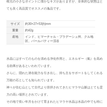
根元の小さなポイントに僅かなキズがありますが、全体的な状態はと
ても良く高品質でオススメの逸品です。
サイズ
約30×27×53(h)mm
重量
約42g
産地
インド、ヒマーチャル・プラデーシュ州、クル地
区、パールバティー渓谷
水晶にはすべてのものを清める浄化作用と、エネルギー（氣）を高め
る効果があるといわれています。
さらに、隠れた潜在能力を引き出し、持ち主をサポートをしてくれる
万能の石としても知られています。
神々が住む山として古代より崇拝されてきたヒマラヤ山脈はとても霊
力の高い場所とされています。
その地で長い年月をかけて育まれたヒマラヤ水晶は水晶の中でも特に