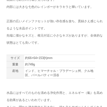
内部には大きな七色のレインボーがキラキラと輝いています。
正面の広いメインファセットが強い存在感を放ち、貫録さえ感じられ
るような水晶ポイントです。
先端に僅かなキズと、根元付近に小さなキズがありますが、全体的な
状態はとても良いです。
サイズ
約66×64×153(h)mm
重量
約749g
産地
インド、ヒマーチャル・プラデーシュ州、クル地
区、パールバティー渓谷
水晶にはすべてのものを清める浄化作用と、エネルギー（氣）を高め
る効果があるといわれています。