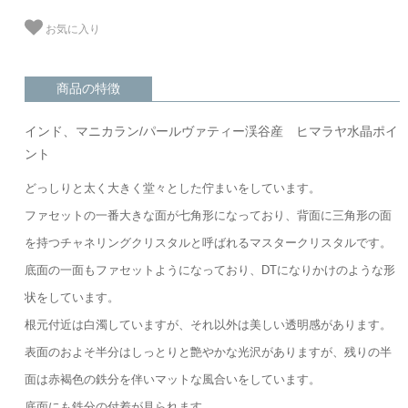
お気に入り
商品の特徴
インド、マニカラン/パールヴァティー渓谷産 ヒマラヤ水晶ポイ
ント
どっしりと太く大きく堂々とした佇まいをしています。
ファセットの一番大きな面が七角形になっており、背面に三角形の面
を持つチャネリングクリスタルと呼ばれるマスタークリスタルです。
底面の一面もファセットようになっており、DTになりかけのような形
状をしています。
根元付近は白濁していますが、それ以外は美しい透明感があります。
表面のおよそ半分はしっとりと艶やかな光沢がありますが、残りの半
面は赤褐色の鉄分を伴いマットな風合いをしています。
底面にも鉄分の付着が見られます。