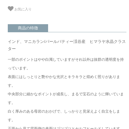
お気に入り
商品の特徴
インド、マニカラン/パールバティー渓谷産 ヒマラヤ水晶クラス
ター
一部のポイントはやや白濁していますがそれ以外は抜群の透明度を持
っています。
表面にはしっとりと艶やかな光沢とキラキラと煌めく照りがありま
す。
中央部分に細かなポイントが成長し、まるで宝石のように輝いていま
す。
白く厚みのある母岩のおかげで、しっかりと見栄えよく自立をしま
す。
正面から見て背面側の表面はゴツゴツとセルフヒールドしています。