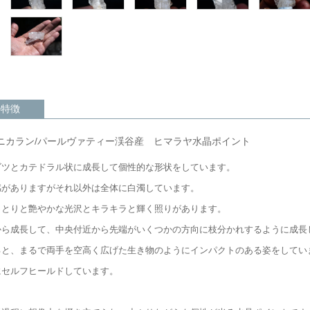
の特徴
ニカラン/パールヴァティー渓谷産 ヒマラヤ水晶ポイント
ゴツとカテドラル状に成長して個性的な形状をしています。
感がありますがそれ以外は全体に白濁しています。
っとりと艶やかな光沢とキラキラと輝く照りがあります。
から成長して、中央付近から先端がいくつかの方向に枝分かれするように成長
ると、まるで両手を空高く広げた生き物のようにインパクトのある姿をしてい
にセルフヒールドしています。