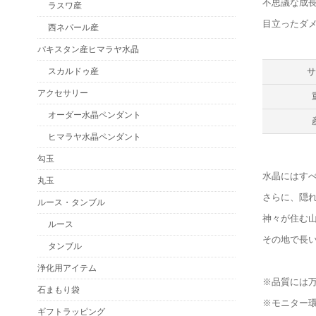
不思議な成
ラスワ産
目立ったダ
西ネパール産
パキスタン産ヒマラヤ水晶
スカルドゥ産
アクセサリー
オーダー水晶ペンダント
ヒマラヤ水晶ペンダント
勾玉
水晶にはす
丸玉
さらに、隠
ルース・タンブル
神々が住む
ルース
その地で長
タンブル
浄化用アイテム
※品質には
石まもり袋
※モニター
ギフトラッピング