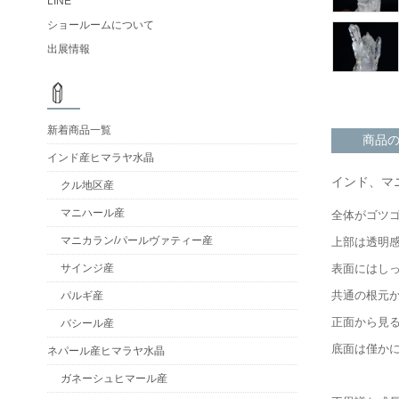
LINE
ショールームについて
出展情報
新着商品一覧
商品
インド産ヒマラヤ水晶
インド、マ
クル地区産
マニハール産
全体がゴツ
マニカラン/パールヴァティー産
上部は透明
表面にはし
サインジ産
共通の根元
パルギ産
正面から見
バシール産
底面は僅か
ネパール産ヒマラヤ水晶
ガネーシュヒマール産