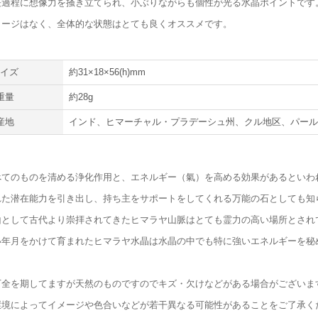
長過程に想像力を掻き立てられ、小ぶりながらも個性が光る水晶ポイントです
メージはなく、全体的な状態はとても良くオススメです。
サイズ
約31×18×56(h)mm
重量
約28g
産地
インド、ヒマーチャル・プラデーシュ州、クル地区、パー
べてのものを清める浄化作用と、エネルギー（氣）を高める効果があるといわ
れた潜在能力を引き出し、持ち主をサポートをしてくれる万能の石としても知
山として古代より崇拝されてきたヒマラヤ山脈はとても霊力の高い場所とされ
い年月をかけて育まれたヒマラヤ水晶は水晶の中でも特に強いエネルギーを秘
万全を期してますが天然のものですのでキズ・欠けなどがある場合がございま
環境によってイメージや色合いなどが若干異なる可能性があることをご了承く