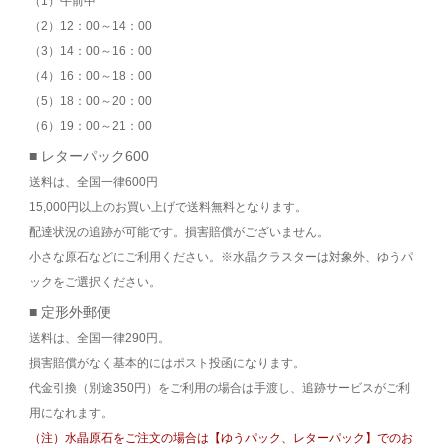
（1）午前中
（2）12：00～14：00
（3）14：00～16：00
（4）16：00～18：00
（5）18：00～20：00
（6）19：00～21：00
■ レターパック600
送料は、全国一律600円
15,000円以上のお買い上げで送料無料となります。
配達状況の追跡が可能です。損害賠償がございません。
小さな原石などにご利用ください。※水晶クラスターは対象外、ゆうパ
ックをご選択ください。
■ 定形外郵便
送料は、全国一律290円。
損害賠償がなく基本的にはポスト投函になります。
代金引換（別途350円）をご利用の場合は手渡し、追跡サービスがご利
用になれます。
（注）水晶原石をご注文の場合は【ゆうパック、レターパック】でのお