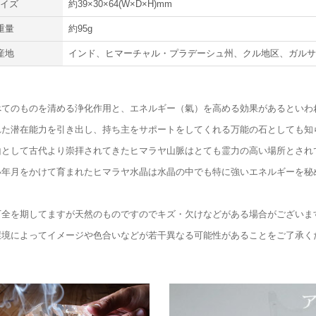
サイズ
約39×30×64(W×D×H)mm
重量
約95g
産地
インド、ヒマーチャル・プラデーシュ州、クル地区、ガル
べてのものを清める浄化作用と、エネルギー（氣）を高める効果があるといわ
れた潜在能力を引き出し、持ち主をサポートをしてくれる万能の石としても知
山として古代より崇拝されてきたヒマラヤ山脈はとても霊力の高い場所とされ
い年月をかけて育まれたヒマラヤ水晶は水晶の中でも特に強いエネルギーを秘
万全を期してますが天然のものですのでキズ・欠けなどがある場合がございま
環境によってイメージや色合いなどが若干異なる可能性があることをご了承く