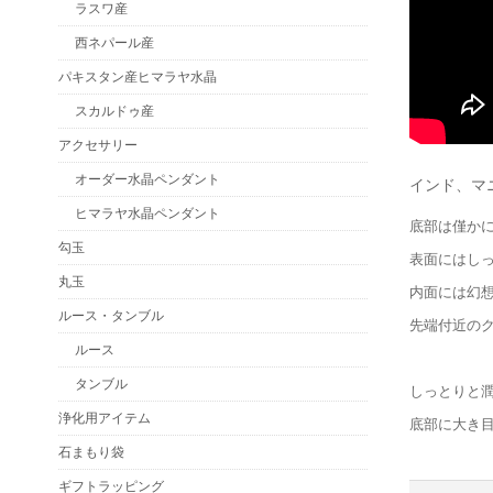
ラスワ産
西ネパール産
パキスタン産ヒマラヤ水晶
スカルドゥ産
アクセサリー
オーダー水晶ペンダント
インド、マ
ヒマラヤ水晶ペンダント
底部は僅か
勾玉
表面にはし
丸玉
内面には幻
ルース・タンブル
先端付近の
ルース
タンブル
しっとりと
浄化用アイテム
底部に大き
石まもり袋
ギフトラッピング