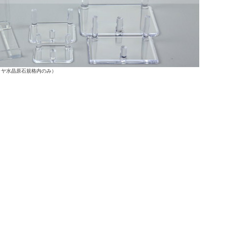
ラヤ水晶原石規格内のみ）