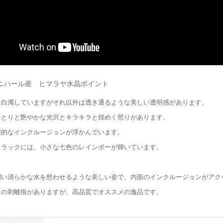
ニハール産 ヒマラヤ水晶ポイント
に白濁していますがそれ以外は透き通るような美しい透明感があります。
っとりと艶やかな光沢とキラキラと煌めく照りがあります。
想的なインクルージョンが浮かんでいます。
クラックには、小さな七色のレインボーが輝いています。
潤い清らかな水を想わせるような美しい姿で、内面のインクルージョンがアク
目の剥離痕がありますが、高品質でオススメの逸品です。