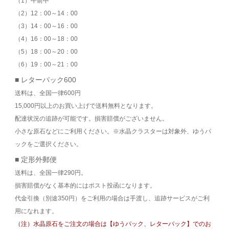
（1）午前中
（2）12：00～14：00
（3）14：00～16：00
（4）16：00～18：00
（5）18：00～20：00
（6）19：00～21：00
■ レターパック600
送料は、全国一律600円
15,000円以上のお買い上げで送料無料となります。
配達状況の追跡が可能です。損害賠償がございません。
小さな原石などにご利用ください。※水晶クラスターは対象外、ゆうパ
ックをご選択ください。
■ 定形外郵便
送料は、全国一律290円。
損害賠償がなく基本的にはポスト投函になります。
代金引換（別途350円）をご利用の場合は手渡し、追跡サービスがご利
用になれます。
（注）水晶原石をご注文の場合は【ゆうパック、レターパック】でのお