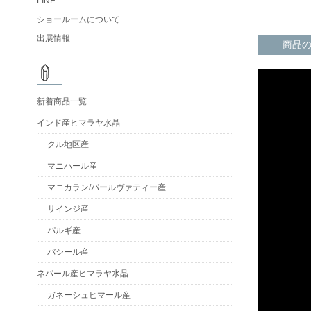
LINE
ショールームについて
出展情報
商品
新着商品一覧
インド産ヒマラヤ水晶
クル地区産
マニハール産
マニカラン/パールヴァティー産
サインジ産
パルギ産
バシール産
ネパール産ヒマラヤ水晶
ガネーシュヒマール産