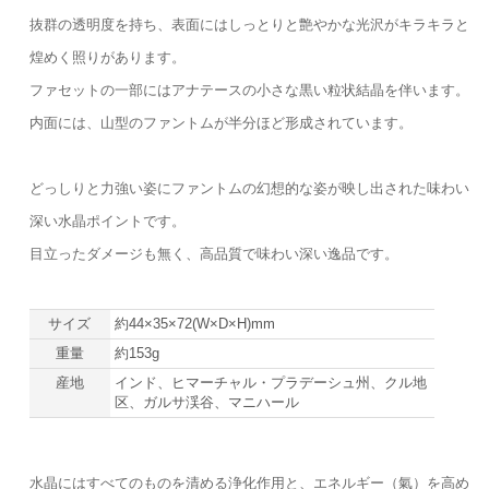
抜群の透明度を持ち、表面にはしっとりと艶やかな光沢がキラキラと
煌めく照りがあります。
ファセットの一部にはアナテースの小さな黒い粒状結晶を伴います。
内面には、山型のファントムが半分ほど形成されています。
どっしりと力強い姿にファントムの幻想的な姿が映し出された味わい
深い水晶ポイントです。
目立ったダメージも無く、高品質で味わい深い逸品です。
サイズ
約44×35×72(W×D×H)mm
重量
約153g
産地
インド、ヒマーチャル・プラデーシュ州、クル地
区、ガルサ渓谷、マニハール
水晶にはすべてのものを清める浄化作用と、エネルギー（氣）を高め