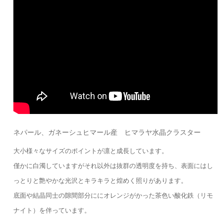
ネパール、ガネーシュヒマール産 ヒマラヤ水晶クラスター
大小様々なサイズのポイントが凛と成長しています。
僅かに白濁していますがそれ以外は抜群の透明度を持ち、表面にはし
っとりと艶やかな光沢とキラキラと煌めく照りがあります。
底面や結晶同士の隙間部分ににオレンジがかった茶色い酸化鉄（リモ
ナイト）を伴っています。