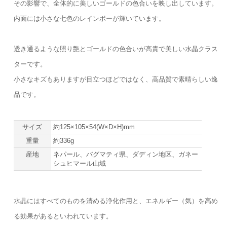
その影響で、全体的に美しいゴールドの色合いを映し出しています。
内面には小さな七色のレインボーが輝いています。
透き通るような照り艶とゴールドの色合いが高貴で美しい水晶クラス
ターです。
小さなキズもありますが目立つほどではなく、高品質で素晴らしい逸
品です。
サイズ
約125×105×54(W×D×H)mm
重量
約336g
産地
ネパール、バグマティ県、ダディン地区、ガネー
シュヒマール山域
水晶にはすべてのものを清める浄化作用と、エネルギー（気）を高め
る効果があるといわれています。