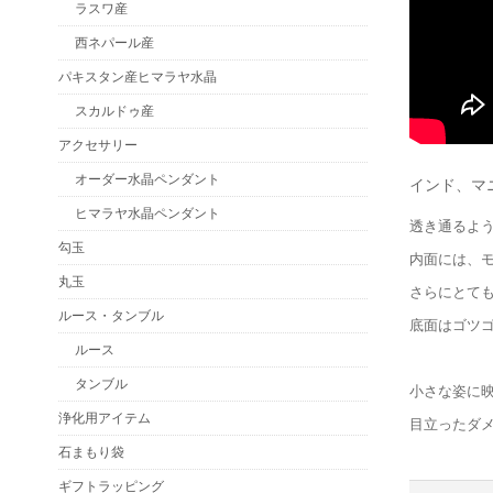
ラスワ産
西ネパール産
パキスタン産ヒマラヤ水晶
スカルドゥ産
アクセサリー
オーダー水晶ペンダント
インド、マ
ヒマラヤ水晶ペンダント
透き通るよ
勾玉
内面には、
丸玉
さらにとて
ルース・タンブル
底面はゴツ
ルース
タンブル
小さな姿に
浄化用アイテム
目立ったダ
石まもり袋
ギフトラッピング