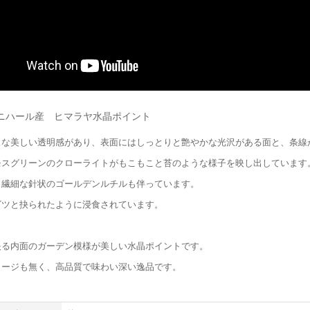
ニハール産 ヒマラヤ水晶ポイント
うな美しい透明感があり、表面にはしっとりと艶やかな光沢がある面と、条線
モスグリーンのクローライトがもこもこと苔のような様子を映し出しています
も繊細な針状のゴールデンルチルも伴っています。
ゴツと抉られたように浸食されています。
映る内面のガーデン模様が美しい水晶ポイントです。
メージも無く、高品質で味わい深い逸品です。