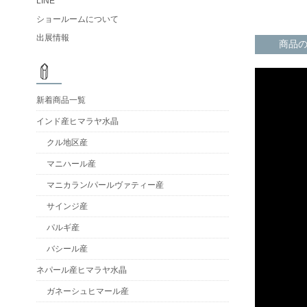
LINE
ショールームについて
出展情報
商品
新着商品一覧
インド産ヒマラヤ水晶
クル地区産
マニハール産
マニカラン/パールヴァティー産
サインジ産
パルギ産
バシール産
ネパール産ヒマラヤ水晶
ガネーシュヒマール産