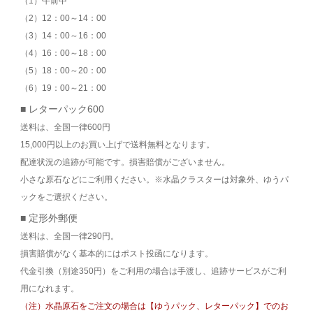
（1）午前中
（2）12：00～14：00
（3）14：00～16：00
（4）16：00～18：00
（5）18：00～20：00
（6）19：00～21：00
■ レターパック600
送料は、全国一律600円
15,000円以上のお買い上げで送料無料となります。
配達状況の追跡が可能です。損害賠償がございません。
小さな原石などにご利用ください。※水晶クラスターは対象外、ゆうパ
ックをご選択ください。
■ 定形外郵便
送料は、全国一律290円。
損害賠償がなく基本的にはポスト投函になります。
代金引換（別途350円）をご利用の場合は手渡し、追跡サービスがご利
用になれます。
（注）水晶原石をご注文の場合は【ゆうパック、レターパック】でのお