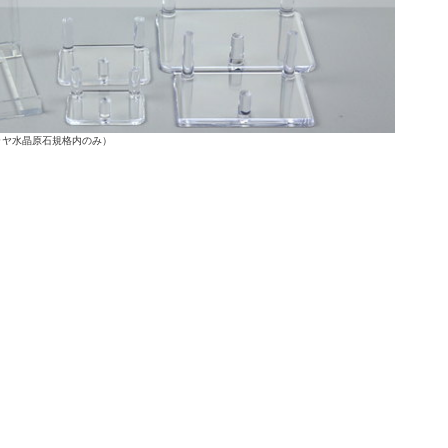
ラヤ水晶原石規格内のみ）