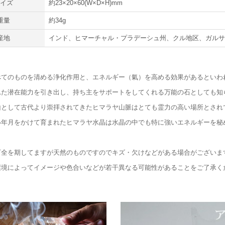
サイズ
約23×20×60(W×D×H)mm
重量
約34g
産地
インド、ヒマーチャル・プラデーシュ州、クル地区、ガル
べてのものを清める浄化作用と、エネルギー（氣）を高める効果があるといわ
れた潜在能力を引き出し、持ち主をサポートをしてくれる万能の石としても知
山として古代より崇拝されてきたヒマラヤ山脈はとても霊力の高い場所とされ
い年月をかけて育まれたヒマラヤ水晶は水晶の中でも特に強いエネルギーを秘
万全を期してますが天然のものですのでキズ・欠けなどがある場合がございま
環境によってイメージや色合いなどが若干異なる可能性があることをご了承く