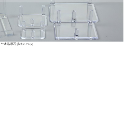
ラヤ水晶原石規格内のみ）