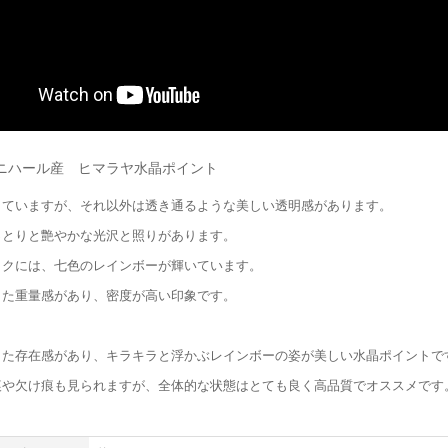
ニハール産 ヒマラヤ水晶ポイント
していますが、それ以外は透き通るような美しい透明感があります。
っとりと艶やかな光沢と照りがあります。
ックには、七色のレインボーが輝いています。
した重量感があり、密度が高い印象です。
した存在感があり、キラキラと浮かぶレインボーの姿が美しい水晶ポイントで
痕や欠け痕も見られますが、全体的な状態はとても良く高品質でオススメです