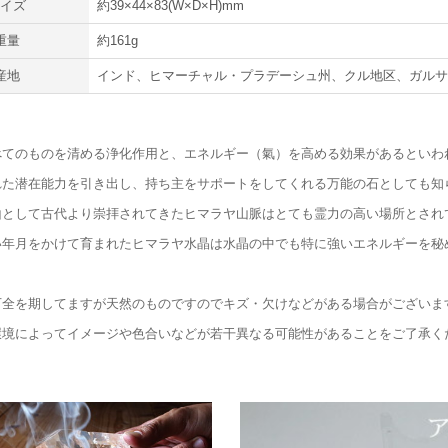
サイズ
約39×44×83(W×D×H)mm
重量
約161g
産地
インド、ヒマーチャル・プラデーシュ州、クル地区、ガル
べてのものを清める浄化作用と、エネルギー（氣）を高める効果があるといわ
れた潜在能力を引き出し、持ち主をサポートをしてくれる万能の石としても知
山として古代より崇拝されてきたヒマラヤ山脈はとても霊力の高い場所とされ
い年月をかけて育まれたヒマラヤ水晶は水晶の中でも特に強いエネルギーを秘
万全を期してますが天然のものですのでキズ・欠けなどがある場合がございま
環境によってイメージや色合いなどが若干異なる可能性があることをご了承く