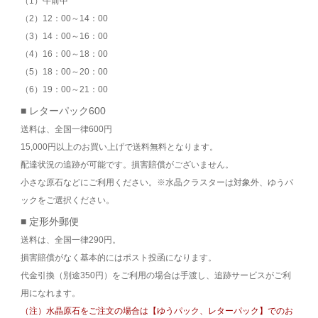
（1）午前中
（2）12：00～14：00
（3）14：00～16：00
（4）16：00～18：00
（5）18：00～20：00
（6）19：00～21：00
■ レターパック600
送料は、全国一律600円
15,000円以上のお買い上げで送料無料となります。
配達状況の追跡が可能です。損害賠償がございません。
小さな原石などにご利用ください。※水晶クラスターは対象外、ゆうパ
ックをご選択ください。
■ 定形外郵便
送料は、全国一律290円。
損害賠償がなく基本的にはポスト投函になります。
代金引換（別途350円）をご利用の場合は手渡し、追跡サービスがご利
用になれます。
（注）水晶原石をご注文の場合は【ゆうパック、レターパック】でのお