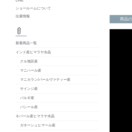
LINE
ショールームについて
出展情報
商品
新着商品一覧
インド産ヒマラヤ水晶
クル地区産
マニハール産
マニカラン/パールヴァティー産
サインジ産
パルギ産
バシール産
ネパール産ヒマラヤ水晶
ガネーシュヒマール産