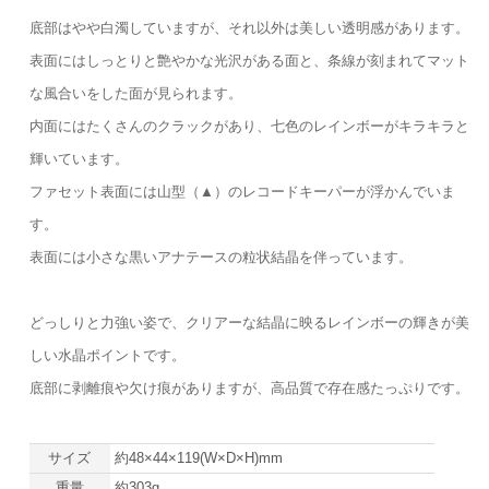
底部はやや白濁していますが、それ以外は美しい透明感があります。
表面にはしっとりと艶やかな光沢がある面と、条線が刻まれてマット
な風合いをした面が見られます。
内面にはたくさんのクラックがあり、七色のレインボーがキラキラと
輝いています。
ファセット表面には山型（▲）のレコードキーパーが浮かんでいま
す。
表面には小さな黒いアナテースの粒状結晶を伴っています。
どっしりと力強い姿で、クリアーな結晶に映るレインボーの輝きが美
しい水晶ポイントです。
底部に剥離痕や欠け痕がありますが、高品質で存在感たっぷりです。
サイズ
約48×44×119(W×D×H)mm
重量
約303g