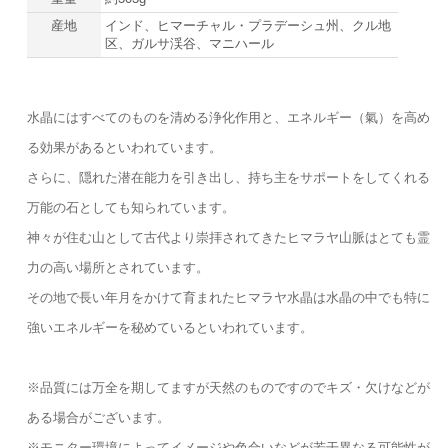
産地
インド、ヒマーチャル・プラデーシュ州、クル地
区、ガルサ渓谷、マニハール
水晶にはすべてのものを清める浄化作用と、エネルギー（氣）を高め
る効果があるといわれています。
さらに、隠れた潜在能力を引き出し、持ち主をサポートをしてくれる
万能の石としても知られています。
神々が住む山として古代より崇拝されてきたヒマラヤ山脈はとても霊
力の高い場所とされています。
その地で長い年月をかけて育まれたヒマラヤ水晶は水晶の中でも特に
強いエネルギーを秘めているといわれています。
※品質には万全を期してますが天然のものですのでキズ・欠けなどが
ある場合がございます。
※モニター環境によってイメージや色合いなどが若干異なる可能性が