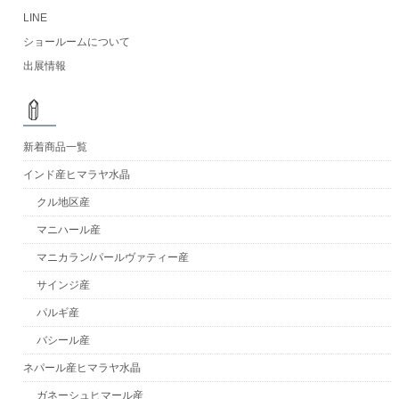
LINE
ショールームについて
出展情報
新着商品一覧
インド産ヒマラヤ水晶
クル地区産
マニハール産
マニカラン/パールヴァティー産
サインジ産
パルギ産
バシール産
ネパール産ヒマラヤ水晶
ガネーシュヒマール産