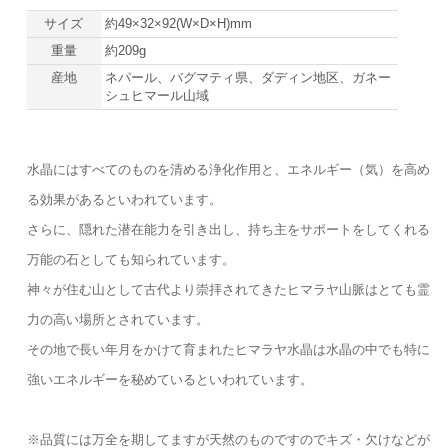
サイズ
約49×32×92(W×D×H)mm
重量
約209g
産地
ネパール、バグマティ県、ダディン地区、ガネー
シュヒマール山域
水晶にはすべてのものを清める浄化作用と、エネルギー（気）を高め
る効果があるといわれています。
さらに、隠れた潜在能力を引き出し、持ち主をサポートをしてくれる
万能の石としても知られています。
神々が住む山として古代より崇拝されてきたヒマラヤ山脈はとても霊
力の高い場所とされています。
その地で長い年月をかけて育まれたヒマラヤ水晶は水晶の中でも特に
強いエネルギーを秘めているといわれています。
※品質には万全を期してますが天然のものですのでキズ・欠けなどが