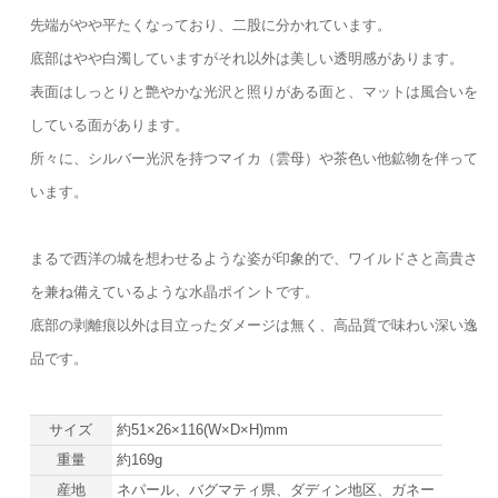
先端がやや平たくなっており、二股に分かれています。
底部はやや白濁していますがそれ以外は美しい透明感があります。
表面はしっとりと艶やかな光沢と照りがある面と、マットは風合いを
している面があります。
所々に、シルバー光沢を持つマイカ（雲母）や茶色い他鉱物を伴って
います。
まるで西洋の城を想わせるような姿が印象的で、ワイルドさと高貴さ
を兼ね備えているような水晶ポイントです。
底部の剥離痕以外は目立ったダメージは無く、高品質で味わい深い逸
品です。
サイズ
約51×26×116(W×D×H)mm
重量
約169g
産地
ネパール、バグマティ県、ダディン地区、ガネー