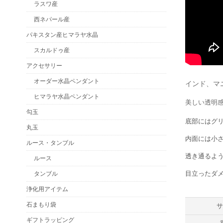
ラスワ産
西ネパール産
パキスタン産ヒマラヤ水晶
スカルドゥ産
アクセサリー
オーダー水晶ペンダント
インド、マ
ヒマラヤ水晶ペンダント
美しい透明
勾玉
底部にはグ
丸玉
内面には小
ルース・タンブル
透き通るよ
ルース
目立ったダ
タンブル
浄化用アイテム
石まもり袋
ギフトラッピング