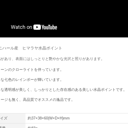
ニハール産 ヒマラヤ水晶ポイント
感があり、表面にはしっとりと艶やかな光沢と照りがあります。
リーンのクローライトを伴っています。
さな七色のレインボーが輝いています。
うな透明感が美しく、しっかりとした存在感のある美しい水晶ポイントです。
メージも無く、高品質でオススメの逸品です。
サイズ
約37×38×60(W×D×H)mm