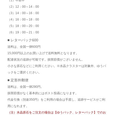
（1）午前中
（2）12：00～14：00
（3）14：00～16：00
（4）16：00～18：00
（5）18：00～20：00
（6）19：00～21：00
■ レターパック600
送料は、全国一律600円
15,000円以上のお買い上げで送料無料となります。
配達状況の追跡が可能です。損害賠償がございません。
小さな原石などにご利用ください。※水晶クラスターは対象外、ゆうパ
ックをご選択ください。
■ 定形外郵便
送料は、全国一律290円。
損害賠償がなく基本的にはポスト投函になります。
代金引換（別途350円）をご利用の場合は手渡し、追跡サービスがご利
用になれます。
（注）水晶原石をご注文の場合は【ゆうパック、レターパック】でのお