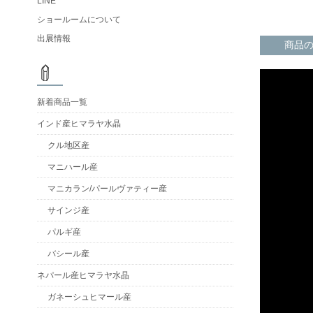
LINE
ショールームについて
出展情報
商品
新着商品一覧
インド産ヒマラヤ水晶
クル地区産
マニハール産
マニカラン/パールヴァティー産
サインジ産
パルギ産
バシール産
ネパール産ヒマラヤ水晶
ガネーシュヒマール産