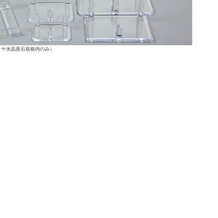
ラヤ水晶原石規格内のみ）