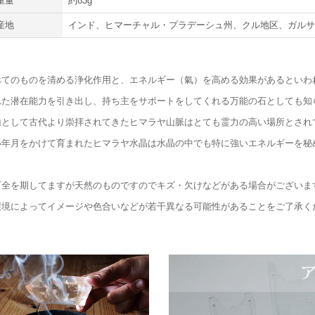
重量
約83g
産地
インド、ヒマーチャル・プラデーシュ州、クル地区、ガル
べてのものを清める浄化作用と、エネルギー（氣）を高める効果があるといわ
れた潜在能力を引き出し、持ち主をサポートをしてくれる万能の石としても知
山として古代より崇拝されてきたヒマラヤ山脈はとても霊力の高い場所とされ
い年月をかけて育まれたヒマラヤ水晶は水晶の中でも特に強いエネルギーを秘
万全を期してますが天然のものですのでキズ・欠けなどがある場合がございま
環境によってイメージや色合いなどが若干異なる可能性があることをご了承く