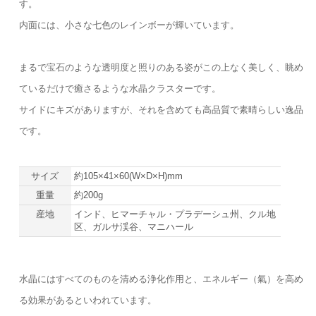
す。
内面には、小さな七色のレインボーが輝いています。
まるで宝石のような透明度と照りのある姿がこの上なく美しく、眺め
ているだけで癒さるような水晶クラスターです。
サイドにキズがありますが、それを含めても高品質で素晴らしい逸品
です。
サイズ
約105×41×60(W×D×H)mm
重量
約200g
産地
インド、ヒマーチャル・プラデーシュ州、クル地
区、ガルサ渓谷、マニハール
水晶にはすべてのものを清める浄化作用と、エネルギー（氣）を高め
る効果があるといわれています。