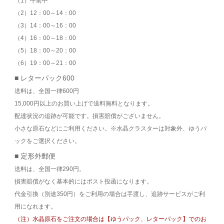
（1）午前中
（2）12：00～14：00
（3）14：00～16：00
（4）16：00～18：00
（5）18：00～20：00
（6）19：00～21：00
■ レターパック600
送料は、全国一律600円
15,000円以上のお買い上げで送料無料となります。
配達状況の追跡が可能です。損害賠償がございません。
小さな原石などにご利用ください。※水晶クラスターは対象外、ゆうパ
ックをご選択ください。
■ 定形外郵便
送料は、全国一律290円。
損害賠償がなく基本的にはポスト投函になります。
代金引換（別途350円）をご利用の場合は手渡し、追跡サービスがご利
用になれます。
（注）水晶原石をご注文の場合は【ゆうパック、レターパック】でのお