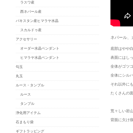
ラスワ産
西ネパール産
パキスタン産ヒマラヤ水晶
スカルドゥ産
ネパール、
アクセサリー
オーダー水晶ペンダント
底部はやや
表面にはし
ヒマラヤ水晶ペンダント
全体がゴツ
勾玉
全体にシル
丸玉
それ以外に
ルース・タンブル
たくさんの
ルース
タンブル
荒々しい岩
浄化用アイテム
背面に欠け
石まもり袋
ギフトラッピング