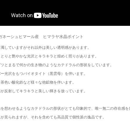
ガネーシュヒマール産 ヒマラヤ水晶ポイント
白濁していますがそれ以外は美しい透明感があります。
っとりと艶やかな光沢とキラキラと煌めく照りがあります。
ゴツとまるで何かの生き物のようなカテドラルの形状をしています。
バー光沢をもつバイオタイト（黒雲母）を伴います。
も茶色い酸化鉄など様々な他鉱物を伴います。
面が反射してキラキラと美しい輝きを放っています。
山を想わせるようなカテドラルの形状がとても印象的で、唯一無二の存在感を
痕が見られますが、それを含めても高品質で個性派の逸品です。