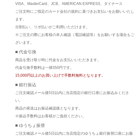
VISA、MasterCard、JCB、AMERICAN EXPRESS、ダイナース
ご注文時にご指定のカード会社の規約に基づきお支払いをお願いいたし
ます。
分割払い、リボ払いがご利用いただけます。
※ご注文の際にお客様の本人確認（電話確認等）をお願いする場合もご
ざいます。
■ 代金引換
商品を受け取り時に代金をお支払いいただきます。
代金引換手数料は一律350円です。
15,000円以上のお買い上げで手数料無料となります。
■ 銀行振込
ご注文確認メール後5日以内に当店指定の銀行口座にお振込みくださ
い。
商品の発送はお振込確認後となります。
※振込手数料はお客様がご負担ください。
■ ゆうちょ振替
ご注文確認メール後5日以内に当店指定のゆうちょ銀行振替口座にお振