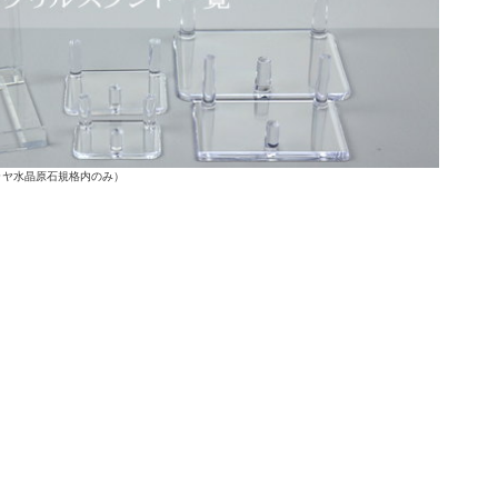
ラヤ水晶原石規格内のみ）