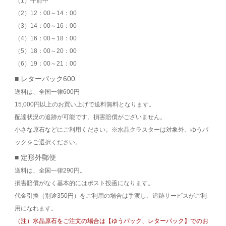
（1）午前中
（2）12：00～14：00
（3）14：00～16：00
（4）16：00～18：00
（5）18：00～20：00
（6）19：00～21：00
■ レターパック600
送料は、全国一律600円
15,000円以上のお買い上げで送料無料となります。
配達状況の追跡が可能です。損害賠償がございません。
小さな原石などにご利用ください。※水晶クラスターは対象外、ゆうパ
ックをご選択ください。
■ 定形外郵便
送料は、全国一律290円。
損害賠償がなく基本的にはポスト投函になります。
代金引換（別途350円）をご利用の場合は手渡し、追跡サービスがご利
用になれます。
（注）水晶原石をご注文の場合は【ゆうパック、レターパック】でのお