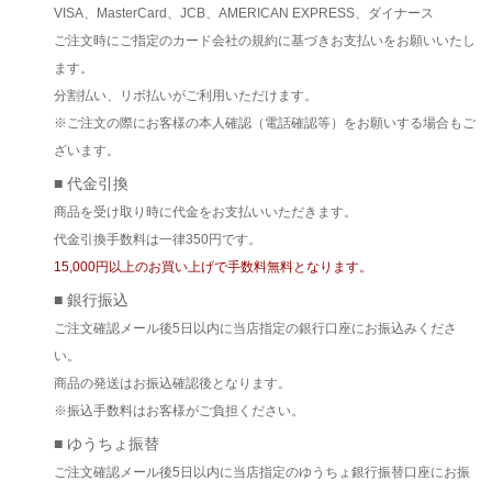
VISA、MasterCard、JCB、AMERICAN EXPRESS、ダイナース
ご注文時にご指定のカード会社の規約に基づきお支払いをお願いいたし
ます。
分割払い、リボ払いがご利用いただけます。
※ご注文の際にお客様の本人確認（電話確認等）をお願いする場合もご
ざいます。
■ 代金引換
商品を受け取り時に代金をお支払いいただきます。
代金引換手数料は一律350円です。
15,000円以上のお買い上げで手数料無料となります。
■ 銀行振込
ご注文確認メール後5日以内に当店指定の銀行口座にお振込みくださ
い。
商品の発送はお振込確認後となります。
※振込手数料はお客様がご負担ください。
■ ゆうちょ振替
ご注文確認メール後5日以内に当店指定のゆうちょ銀行振替口座にお振