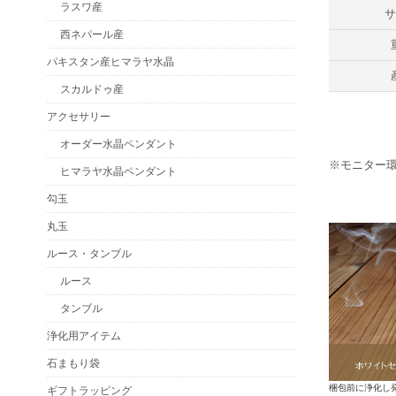
ラスワ産
西ネパール産
パキスタン産ヒマラヤ水晶
スカルドゥ産
アクセサリー
オーダー水晶ペンダント
※モニター
ヒマラヤ水晶ペンダント
勾玉
丸玉
ルース・タンブル
ルース
タンブル
浄化用アイテム
石まもり袋
梱包前に浄化し
ギフトラッピング