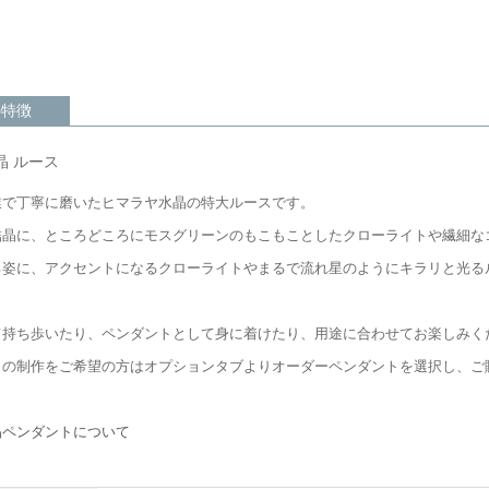
の特徴
晶 ルース
業で丁寧に磨いたヒマラヤ水晶の特大ルースです。
結晶に、ところどころにモスグリーンのもこもことしたクローライトや繊細な
る姿に、アクセントになるクローライトやまるで流れ星のようにキラリと光る
て持ち歩いたり、ペンダントとして身に着けたり、用途に合わせてお楽しみく
トの制作をご希望の方はオプションタブよりオーダーペンダントを選択し、ご
ら
晶ペンダントについて