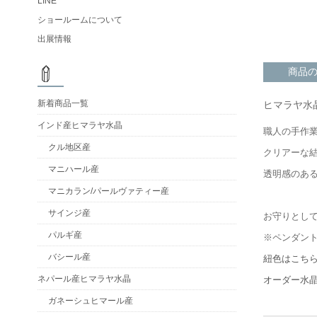
LINE
ショールームについて
出展情報
商品
新着商品一覧
ヒマラヤ水
インド産ヒマラヤ水晶
職人の手作
クル地区産
クリアーな
マニハール産
透明感のあ
マニカラン/パールヴァティー産
サインジ産
お守りとし
パルギ産
※ペンダン
バシール産
紐色はこち
ネパール産ヒマラヤ水晶
オーダー水
ガネーシュヒマール産