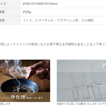
サイズ
約40×22×54(W×D×H)mm
重量
約55g
産地
インド、ヒマーチャル・プラデーシュ州、クル地区
環境によってイメージや色合いなどが若干異なる可能性があることをご了承く
水晶サイズに応じてお選びいたします（ヒマ
発送します