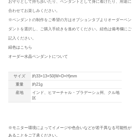
お守りとして持ち歩いたり、ペンダントとして身に着けたり、用途に
合わせてお楽しみください。
※ペンダントの制作をご希望の方はオプションタブよりオーダーペン
ダントを選択し、ご購入手続きを進めてください。紐色は備考欄にご
記入ください。
紐色はこちら
オーダー水晶ペンダントについて
サイズ
約33×13×50(W×D×H)mm
重量
約21g
産地
インド、ヒマーチャル・プラデーシュ州、クル地
区
※モニター環境によってイメージや色合いなどが若干異なる可能性が
あることをご了承ください。