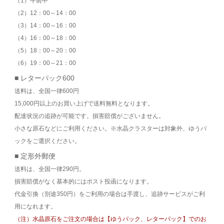
（1）午前中
（2）12：00～14：00
（3）14：00～16：00
（4）16：00～18：00
（5）18：00～20：00
（6）19：00～21：00
■ レターパック600
送料は、全国一律600円
15,000円以上のお買い上げで送料無料となります。
配達状況の追跡が可能です。損害賠償がございません。
小さな原石などにご利用ください。※水晶クラスターは対象外、ゆうパ
ックをご選択ください。
■ 定形外郵便
送料は、全国一律290円。
損害賠償がなく基本的にはポスト投函になります。
代金引換（別途350円）をご利用の場合は手渡し、追跡サービスがご利
用になれます。
（注）水晶原石をご注文の場合は【ゆうパック、レターパック】でのお