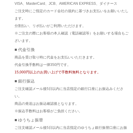
VISA、MasterCard、JCB、AMERICAN EXPRESS、ダイナース
ご注文時にご指定のカード会社の規約に基づきお支払いをお願いいたし
ます。
分割払い、リボ払いがご利用いただけます。
※ご注文の際にお客様の本人確認（電話確認等）をお願いする場合もご
ざいます。
■ 代金引換
商品を受け取り時に代金をお支払いいただきます。
代金引換手数料は一律350円です。
15,000円以上のお買い上げで手数料無料となります。
■ 銀行振込
ご注文確認メール後5日以内に当店指定の銀行口座にお振込みくださ
い。
商品の発送はお振込確認後となります。
※振込手数料はお客様がご負担ください。
■ ゆうちょ振替
ご注文確認メール後5日以内に当店指定のゆうちょ銀行振替口座にお振