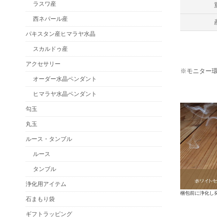
ラスワ産
西ネパール産
パキスタン産ヒマラヤ水晶
スカルドゥ産
アクセサリー
※モニター
オーダー水晶ペンダント
ヒマラヤ水晶ペンダント
勾玉
丸玉
ルース・タンブル
ルース
タンブル
浄化用アイテム
梱包前に浄化し
石まもり袋
ギフトラッピング