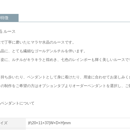
の特徴
晶 ルース
業で丁寧に磨いたヒマラヤ水晶のルースです。
結晶に、とても繊細なゴールデンルチルを伴います。
る姿に、ルチルがキラキラと煌めき、七色のレインボーも輝く美しいルースで
て持ち歩いたり、ペンダントとして身に着けたり、用途に合わせてお楽しみく
トの制作をご希望の方はオプションタブよりオーダーペンダントを選択し、ご
ら
晶ペンダントについて
サイズ
約20×11×37(W×D×H)mm