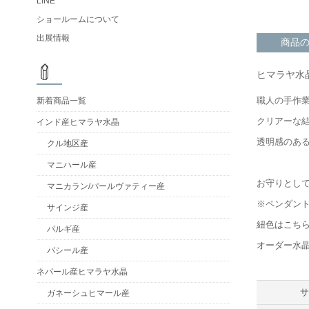
LINE
ショールームについて
出展情報
商品
ヒマラヤ水
職人の手作
新着商品一覧
クリアーな
インド産ヒマラヤ水晶
透明感のあ
クル地区産
マニハール産
お守りとし
マニカラン/パールヴァティー産
※ペンダン
サインジ産
紐色はこち
パルギ産
オーダー水
バシール産
ネパール産ヒマラヤ水晶
ガネーシュヒマール産