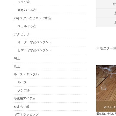
ラスワ産
西ネパール産
パキスタン産ヒマラヤ水晶
スカルドゥ産
アクセサリー
オーダー水晶ペンダント
※モニター
ヒマラヤ水晶ペンダント
勾玉
丸玉
ルース・タンブル
ルース
タンブル
浄化用アイテム
石まもり袋
梱包前に浄化し
ギフトラッピング