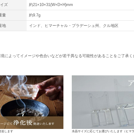
サイズ
約21×10×31(W×D×H)mm
重量
約9.7g
産地
インド、ヒマーチャル・プラデーシュ州、クル地区
環境によってイメージや色合いなどが若干異なる可能性があることをご了承く
水晶サイズに応じてお選びいたします（ヒマ
発送します