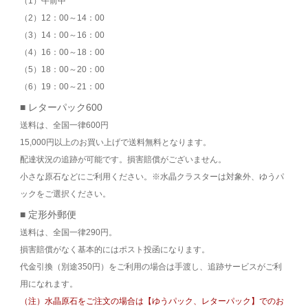
（1）午前中
（2）12：00～14：00
（3）14：00～16：00
（4）16：00～18：00
（5）18：00～20：00
（6）19：00～21：00
■ レターパック600
送料は、全国一律600円
15,000円以上のお買い上げで送料無料となります。
配達状況の追跡が可能です。損害賠償がございません。
小さな原石などにご利用ください。※水晶クラスターは対象外、ゆうパ
ックをご選択ください。
■ 定形外郵便
送料は、全国一律290円。
損害賠償がなく基本的にはポスト投函になります。
代金引換（別途350円）をご利用の場合は手渡し、追跡サービスがご利
用になれます。
（注）水晶原石をご注文の場合は【ゆうパック、レターパック】でのお