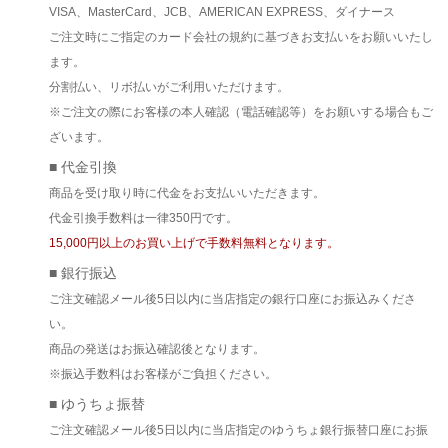
VISA、MasterCard、JCB、AMERICAN EXPRESS、ダイナース
ご注文時にご指定のカード会社の規約に基づきお支払いをお願いいたし
ます。
分割払い、リボ払いがご利用いただけます。
※ご注文の際にお客様の本人確認（電話確認等）をお願いする場合もご
ざいます。
■ 代金引換
商品を受け取り時に代金をお支払いいただきます。
代金引換手数料は一律350円です。
15,000円以上のお買い上げで手数料無料となります。
■ 銀行振込
ご注文確認メール後5日以内に当店指定の銀行口座にお振込みくださ
い。
商品の発送はお振込確認後となります。
※振込手数料はお客様がご負担ください。
■ ゆうちょ振替
ご注文確認メール後5日以内に当店指定のゆうちょ銀行振替口座にお振