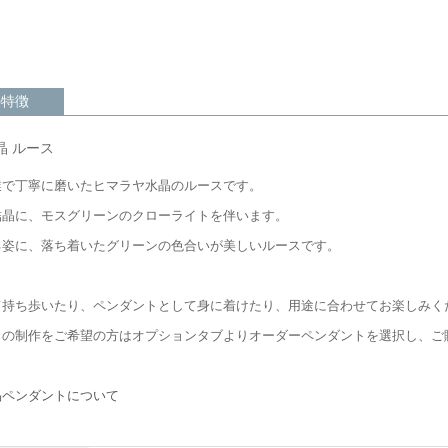
の特徴
晶 ルース
業で丁寧に磨いたヒマラヤ水晶のルースです。
結晶に、モスグリーンのクローライトを伴います。
る姿に、落ち着いたグリーンの色合いが美しいルースです。
て持ち歩いたり、ペンダントとして身に着けたり、用途に合わせてお楽しみく
トの制作をご希望の方はオプションタブよりオーダーペンダントを選択し、ご
ら
晶ペンダントについて