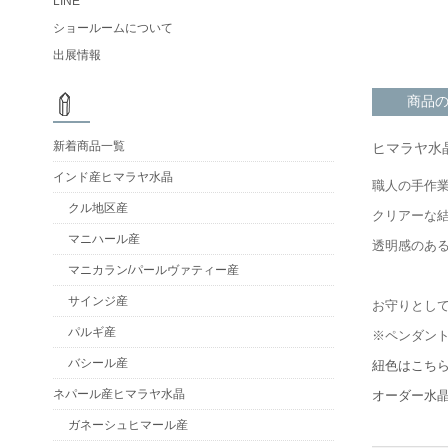
LINE
ショールームについて
出展情報
商品
新着商品一覧
ヒマラヤ水
インド産ヒマラヤ水晶
職人の手作
クル地区産
クリアーな
マニハール産
透明感のあ
マニカラン/パールヴァティー産
サインジ産
お守りとし
パルギ産
※ペンダン
バシール産
紐色はこち
ネパール産ヒマラヤ水晶
オーダー水
ガネーシュヒマール産