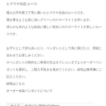
ヒマラヤ水晶 ルース
職人の手作業で丁寧に磨いたヒマラヤ水晶のルースです。
透き通るような姿に淡いグリーンのクローライトを伴います。
清らかな水のような結晶に優しい色合いのクローライトが美しいルー
スです。
お守りとして持ち歩いたり、ペンダントとして身に着けたり、用途に
合わせてお楽しみください。
※ペンダントの制作をご希望の方はオプションタブよりオーダーペン
ダントを選択し、ご購入手続きを進めてください。紐色は備考欄にご
記入ください。
紐色はこちら
オーダー水晶ペンダントについて
サイズ
約23×11×38(W×D×H)mm