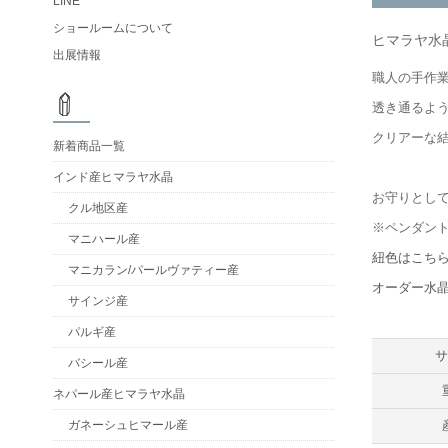
LINE
ショールームについて
ヒマラヤ水
出展情報
職人の手作
透き通るよ
クリアーな
新着商品一覧
インド産ヒマラヤ水晶
お守りとし
クル地区産
※ペンダン
マニハール産
紐色はこち
マニカラン/パールヴァティー産
オーダー水
サインジ産
パルギ産
バシール産
ネパール産ヒマラヤ水晶
ガネーシュヒマール産