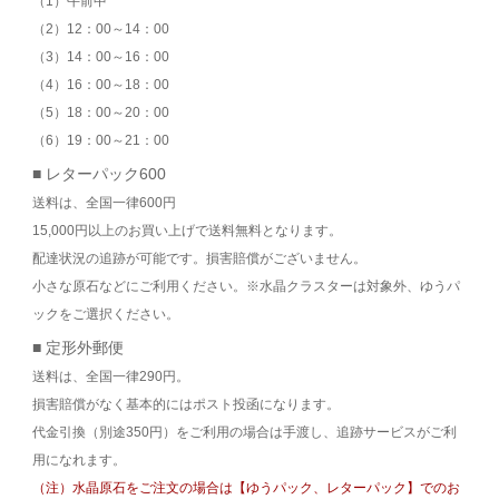
（1）午前中
（2）12：00～14：00
（3）14：00～16：00
（4）16：00～18：00
（5）18：00～20：00
（6）19：00～21：00
■ レターパック600
送料は、全国一律600円
15,000円以上のお買い上げで送料無料となります。
配達状況の追跡が可能です。損害賠償がございません。
小さな原石などにご利用ください。※水晶クラスターは対象外、ゆうパ
ックをご選択ください。
■ 定形外郵便
送料は、全国一律290円。
損害賠償がなく基本的にはポスト投函になります。
代金引換（別途350円）をご利用の場合は手渡し、追跡サービスがご利
用になれます。
（注）水晶原石をご注文の場合は【ゆうパック、レターパック】でのお