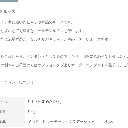
晶 ルース
業で丁寧に磨いたヒマラヤ水晶のルースです。
うな姿にとても繊細なゴールデンルチルを伴います。
結晶に流星群のようなルチルがキラキラと煌めく美しいルースです。
て持ち歩いたり、ペンダントとして身に着けたり、用途に合わせてお楽しみく
トの制作をご希望の方はオプションタブよりオーダーペンダントを選択し、ご
ら
晶ペンダントについて
サイズ
約19×9×31(W×D×H)mm
重量
約6g
産地
インド、ヒマーチャル・プラデーシュ州、クル地区