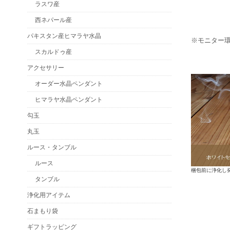
ラスワ産
西ネパール産
パキスタン産ヒマラヤ水晶
※モニター
スカルドゥ産
アクセサリー
オーダー水晶ペンダント
ヒマラヤ水晶ペンダント
勾玉
丸玉
ルース・タンブル
ルース
梱包前に浄化し
タンブル
浄化用アイテム
石まもり袋
ギフトラッピング