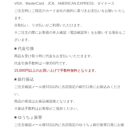
VISA、MasterCard、JCB、AMERICAN EXPRESS、ダイナース
ご注文時にご指定のカード会社の規約に基づきお支払いをお願いいたし
ます。
分割払い、リボ払いがご利用いただけます。
※ご注文の際にお客様の本人確認（電話確認等）をお願いする場合もご
ざいます。
■ 代金引換
商品を受け取り時に代金をお支払いいただきます。
代金引換手数料は一律350円です。
15,000円以上のお買い上げで手数料無料となります。
■ 銀行振込
ご注文確認メール後5日以内に当店指定の銀行口座にお振込みくださ
い。
商品の発送はお振込確認後となります。
※振込手数料はお客様がご負担ください。
■ ゆうちょ振替
ご注文確認メール後5日以内に当店指定のゆうちょ銀行振替口座にお振