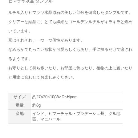
ヒマラヤ水晶 タンブル
ルチル入りヒマラヤ水晶原石の美しい部分を研磨したタンブルです。
クリアーな結晶に、とても繊細なゴールデンルチルがキラキラと煌め
いています。
形はそれぞれ、一つ一つ個性があります。
なめらかで丸っこい形状が可愛らしくもあり、手に握るだけで癒され
るようです。
お守りとして持ち歩いたり、お部屋に飾ったり、植物の上に置いたり
と用途に合わせてお楽しみください。
サイズ
約27×20×10(W×D×H)mm
重量
約8g
産地
インド、ヒマーチャル・プラデーシュ州、クル地
区、マニハール