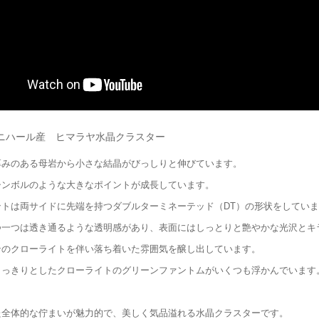
ニハール産 ヒマラヤ水晶クラスター
厚みのある母岩から小さな結晶がびっしりと伸びています。
シンボルのような大きなポイントが成長しています。
ントは両サイドに先端を持つダブルターミネーテッド（DT）の形状をしてい
つ一つは透き通るような透明感があり、表面にはしっとりと艶やかな光沢とキ
ンのクローライトを伴い落ち着いた雰囲気を醸し出しています。
くっきりとしたクローライトのグリーンファントムがいくつも浮かんでいます
た全体的な佇まいが魅力的で、美しく気品溢れる水晶クラスターです。