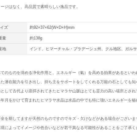
メージはなく、高品質で素晴らしい逸品です。
サイズ
約92×37×62(W×D×H)mm
重量
約138g
産地
インド、ヒマーチャル・プラデーシュ州、クル地区、ガル
べてのものを清める浄化作用と、エネルギー（氣）を高める効果があるといわ
れた潜在能力を引き出し、持ち主をサポートをしてくれる万能の石としても知
山として古代より崇拝されてきたヒマラヤ山脈はとても霊力の高い場所とされ
い年月をかけて育まれたヒマラヤ水晶は水晶の中でも特に強いエネルギーを秘
万全を期してますが天然のものですのでキズ・欠けなどがある場合がございま
環境によってイメージや色合いなどが若干異なる可能性があることをご了承く