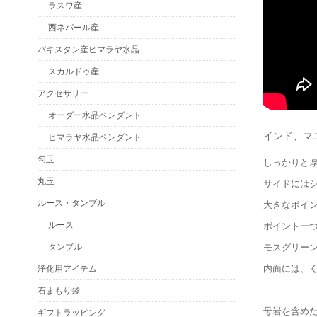
ラスワ産
西ネパール産
パキスタン産ヒマラヤ水晶
スカルドゥ産
アクセサリー
オーダー水晶ペンダント
インド、マ
ヒマラヤ水晶ペンダント
勾玉
しっかりと
丸玉
サイドには
ルース・タンブル
大きなポイ
ルース
ポイント一
モスグリー
タンブル
内面には、
浄化用アイテム
石まもり袋
母岩を含め
ギフトラッピング