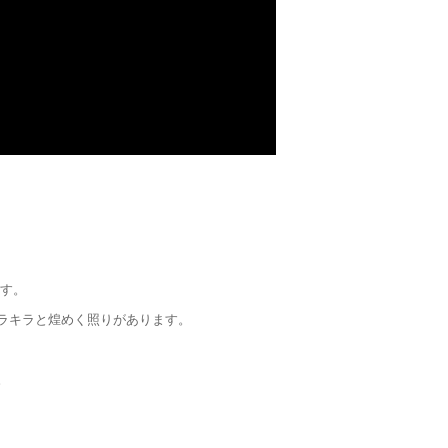
ます。
ラキラと煌めく照りがあります。
。