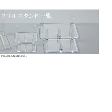
ラヤ水晶原石規格内のみ）