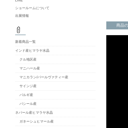
LINE
ショールームについて
出展情報
商品
新着商品一覧
インド産ヒマラヤ水晶
クル地区産
マニハール産
マニカラン/パールヴァティー産
サインジ産
パルギ産
バシール産
ネパール産ヒマラヤ水晶
ガネーシュヒマール産