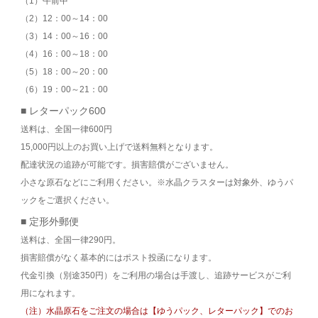
（1）午前中
（2）12：00～14：00
（3）14：00～16：00
（4）16：00～18：00
（5）18：00～20：00
（6）19：00～21：00
■ レターパック600
送料は、全国一律600円
15,000円以上のお買い上げで送料無料となります。
配達状況の追跡が可能です。損害賠償がございません。
小さな原石などにご利用ください。※水晶クラスターは対象外、ゆうパ
ックをご選択ください。
■ 定形外郵便
送料は、全国一律290円。
損害賠償がなく基本的にはポスト投函になります。
代金引換（別途350円）をご利用の場合は手渡し、追跡サービスがご利
用になれます。
（注）水晶原石をご注文の場合は【ゆうパック、レターパック】でのお