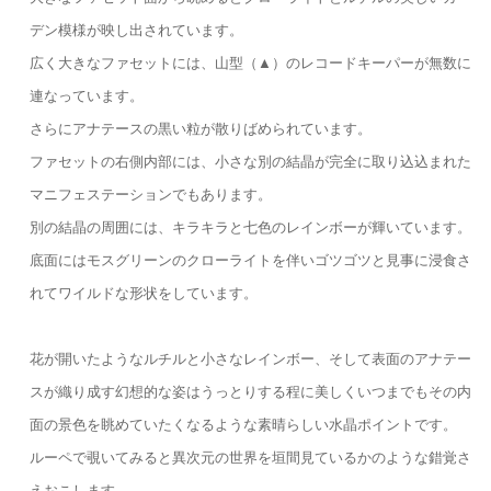
デン模様が映し出されています。
広く大きなファセットには、山型（▲）のレコードキーパーが無数に
連なっています。
さらにアナテースの黒い粒が散りばめられています。
ファセットの右側内部には、小さな別の結晶が完全に取り込込まれた
マニフェステーションでもあります。
別の結晶の周囲には、キラキラと七色のレインボーが輝いています。
底面にはモスグリーンのクローライトを伴いゴツゴツと見事に浸食さ
れてワイルドな形状をしています。
花が開いたようなルチルと小さなレインボー、そして表面のアナテー
スが織り成す幻想的な姿はうっとりする程に美しくいつまでもその内
面の景色を眺めていたくなるような素晴らしい水晶ポイントです。
ルーペで覗いてみると異次元の世界を垣間見ているかのような錯覚さ
えおこします。