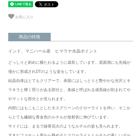
お気に入り
商品の特徴
インド、マニハール産 ヒマラヤ水晶ポイント
どっしりと斜めに横たわるように成長しています。底面側にも先端が
僅かに形成されDTのような姿をしています。
結晶自体はとてもクリアーで、表面にはしっとりと艶やかな光沢とキ
ラキラと輝く照りがある部分と、条線と呼ばれる成長線が刻まれてや
やマットな部分とが見られます。
内部にはもこもことしたモスグリーンのクローライトを伴い、そこか
らとても繊細な黄金色のルチルが放射状に伸びています。
サイドには、まるで線香花火のようなルチルの姿も見られます。
大きなファセット面から眺めるとクローライトとルチルの美しいガー