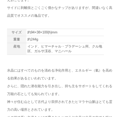
サイドに剥離痕とごくごく僅かなチップがありますが、間違いなく高
品質でオススメの逸品です。
サイズ
約94×38×100(h)mm
重量
約244g
産地
インド、ヒマーチャル・プラデーシュ州、クル地
区、ガルサ渓谷、マニハール
水晶にはすべてのものを清める浄化作用と、エネルギー（氣）を高め
る効果があるといわれています。
さらに、隠れた潜在能力を引き出し、持ち主をサポートをしてくれる
万能の石としても知られています。
神々が住む山として古代より崇拝されてきたヒマラヤ山脈はとても霊
力の高い場所とされています。