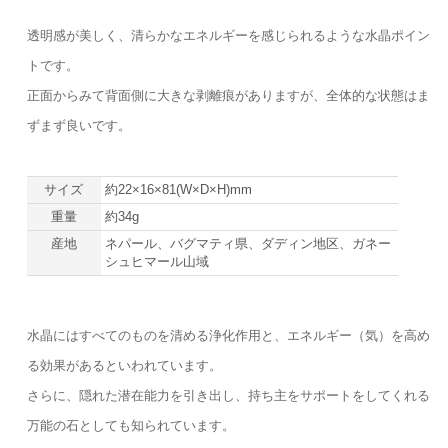
透明感が美しく、清らかなエネルギーを感じられるような水晶ポイン
トです。
正面からみて背面側に大きな剥離痕がありますが、全体的な状態はま
ずまず良いです。
サイズ
約22×16×81(W×D×H)mm
重量
約34g
産地
ネパール、バグマティ県、ダディン地区、ガネー
シュヒマール山域
水晶にはすべてのものを清める浄化作用と、エネルギー（気）を高め
る効果があるといわれています。
さらに、隠れた潜在能力を引き出し、持ち主をサポートをしてくれる
万能の石としても知られています。