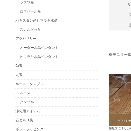
ラスワ産
西ネパール産
パキスタン産ヒマラヤ水晶
スカルドゥ産
アクセサリー
オーダー水晶ペンダント
※モニター
ヒマラヤ水晶ペンダント
勾玉
丸玉
ルース・タンブル
ルース
タンブル
浄化用アイテム
石まもり袋
梱包前に浄化し
ギフトラッピング