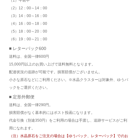
（1）午前中
（2）12：00～14：00
（3）14：00～16：00
（4）16：00～18：00
（5）18：00～20：00
（6）19：00～21：00
■ レターパック600
送料は、全国一律600円
15,000円以上のお買い上げで送料無料となります。
配達状況の追跡が可能です。損害賠償がございません。
小さな原石などにご利用ください。※水晶クラスターは対象外、ゆうパ
ックをご選択ください。
■ 定形外郵便
送料は、全国一律290円。
損害賠償がなく基本的にはポスト投函になります。
代金引換（別途350円）をご利用の場合は手渡し、追跡サービスがご利
用になれます。
（注）水晶原石をご注文の場合は【ゆうパック、レターパック】でのお