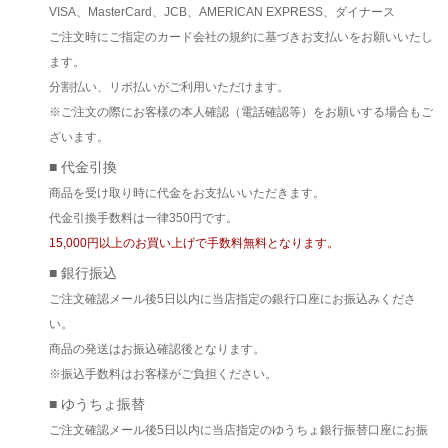
VISA、MasterCard、JCB、AMERICAN EXPRESS、ダイナース
ご注文時にご指定のカード会社の規約に基づきお支払いをお願いいたし
ます。
分割払い、リボ払いがご利用いただけます。
※ご注文の際にお客様の本人確認（電話確認等）をお願いする場合もご
ざいます。
■ 代金引換
商品を受け取り時に代金をお支払いいただきます。
代金引換手数料は一律350円です。
15,000円以上のお買い上げで手数料無料となります。
■ 銀行振込
ご注文確認メール後5日以内に当店指定の銀行口座にお振込みくださ
い。
商品の発送はお振込確認後となります。
※振込手数料はお客様がご負担ください。
■ ゆうちょ振替
ご注文確認メール後5日以内に当店指定のゆうちょ銀行振替口座にお振