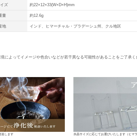
サイズ
約22×12×33(W×D×H)mm
重量
約12.6g
産地
インド、ヒマーチャル・プラデーシュ州、クル地区
環境によってイメージや色合いなどが若干異なる可能性があることをご了承く
水晶サイズに応じてお選びいたします（ヒマ
発送します