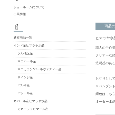
LINE
ショールームについて
出展情報
商品
新着商品一覧
ヒマラヤ水
インド産ヒマラヤ水晶
職人の手作
クル地区産
クリアーな
マニハール産
透明感のあ
マニカラン/パールヴァティー産
サインジ産
お守りとし
パルギ産
※ペンダン
バシール産
紐色はこち
ネパール産ヒマラヤ水晶
オーダー水
ガネーシュヒマール産