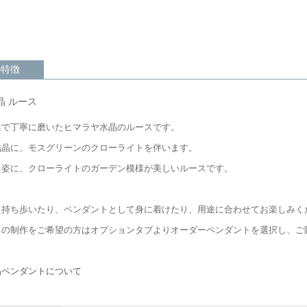
の特徴
晶 ルース
業で丁寧に磨いたヒマラヤ水晶のルースです。
結晶に、モスグリーンのクローライトを伴います。
る姿に、クローライトのガーデン模様が美しいルースです。
て持ち歩いたり、ペンダントとして身に着けたり、用途に合わせてお楽しみく
トの制作をご希望の方はオプションタブよりオーダーペンダントを選択し、ご
ら
晶ペンダントについて