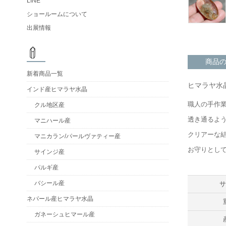
LINE
ショールームについて
出展情報
商品
新着商品一覧
ヒマラヤ水
インド産ヒマラヤ水晶
職人の手作
クル地区産
透き通るよ
マニハール産
クリアーな
マニカラン/パールヴァティー産
お守りとし
サインジ産
パルギ産
バシール産
ネパール産ヒマラヤ水晶
ガネーシュヒマール産