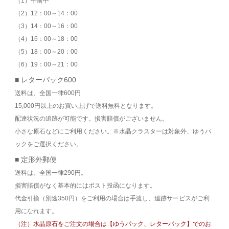
（1）午前中
（2）12：00～14：00
（3）14：00～16：00
（4）16：00～18：00
（5）18：00～20：00
（6）19：00～21：00
■ レターパック600
送料は、全国一律600円
15,000円以上のお買い上げで送料無料となります。
配達状況の追跡が可能です。損害賠償がございません。
小さな原石などにご利用ください。※水晶クラスターは対象外、ゆうパ
ックをご選択ください。
■ 定形外郵便
送料は、全国一律290円。
損害賠償がなく基本的にはポスト投函になります。
代金引換（別途350円）をご利用の場合は手渡し、追跡サービスがご利
用になれます。
（注）水晶原石をご注文の場合は【ゆうパック、レターパック】でのお