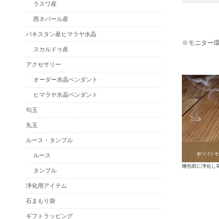
ラスワ産
西ネパール産
パキスタン産ヒマラヤ水晶
※モニター
スカルドゥ産
アクセサリー
オーダー水晶ペンダント
ヒマラヤ水晶ペンダント
勾玉
丸玉
ルース・タンブル
ルース
梱包前に浄化し
タンブル
浄化用アイテム
石まもり袋
ギフトラッピング