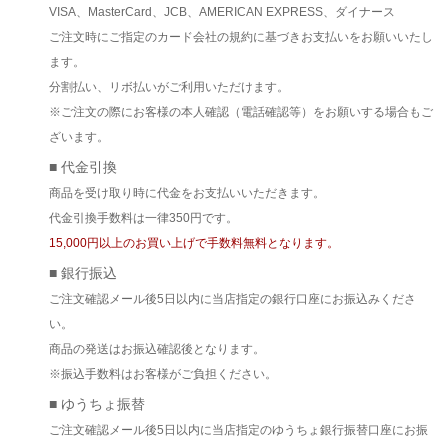
VISA、MasterCard、JCB、AMERICAN EXPRESS、ダイナース
ご注文時にご指定のカード会社の規約に基づきお支払いをお願いいたし
ます。
分割払い、リボ払いがご利用いただけます。
※ご注文の際にお客様の本人確認（電話確認等）をお願いする場合もご
ざいます。
■ 代金引換
商品を受け取り時に代金をお支払いいただきます。
代金引換手数料は一律350円です。
15,000円以上のお買い上げで手数料無料となります。
■ 銀行振込
ご注文確認メール後5日以内に当店指定の銀行口座にお振込みくださ
い。
商品の発送はお振込確認後となります。
※振込手数料はお客様がご負担ください。
■ ゆうちょ振替
ご注文確認メール後5日以内に当店指定のゆうちょ銀行振替口座にお振