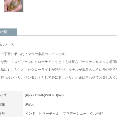
の特徴
晶 ルース
業で丁寧に磨いたヒマラヤ水晶のルースです。
うな姿にモスグリーンのクローライトやとても繊細なゴールデンルチルを前面
結晶にもこもことしたクローライトが浮かび、ルチルが流星のように飛び交う
て持ち歩いたり、ペンダントとして身に着けたり、用途に合わせてお楽しみく
サイズ
約27×13×46(W×D×H)mm
重量
約26g
産地
インド、ヒマーチャル・プラデーシュ州、クル地区