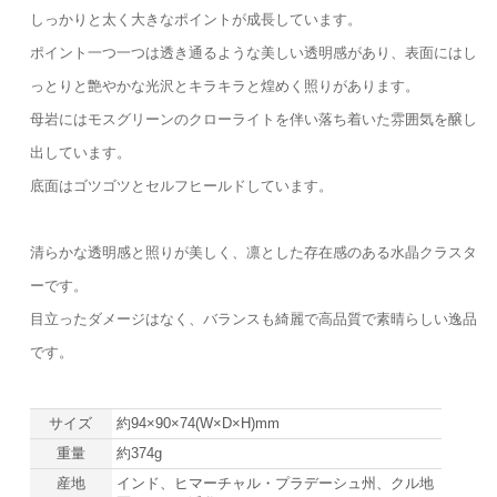
しっかりと太く大きなポイントが成長しています。
ポイント一つ一つは透き通るような美しい透明感があり、表面にはし
っとりと艶やかな光沢とキラキラと煌めく照りがあります。
母岩にはモスグリーンのクローライトを伴い落ち着いた雰囲気を醸し
出しています。
底面はゴツゴツとセルフヒールドしています。
清らかな透明感と照りが美しく、凛とした存在感のある水晶クラスタ
ーです。
目立ったダメージはなく、バランスも綺麗で高品質で素晴らしい逸品
です。
サイズ
約94×90×74(W×D×H)mm
重量
約374g
産地
インド、ヒマーチャル・プラデーシュ州、クル地