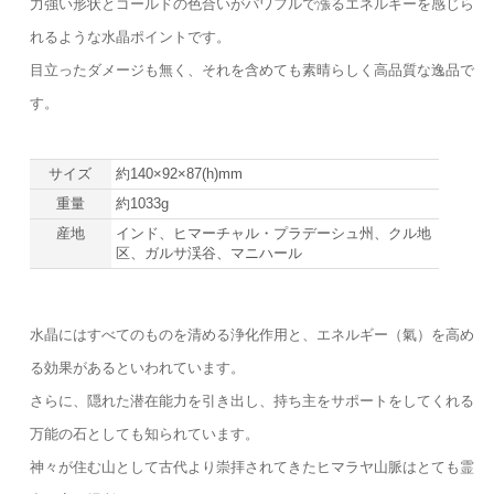
力強い形状とゴールドの色合いがパワフルで漲るエネルギーを感じら
れるような水晶ポイントです。
目立ったダメージも無く、それを含めても素晴らしく高品質な逸品で
す。
サイズ
約140×92×87(h)mm
重量
約1033g
産地
インド、ヒマーチャル・プラデーシュ州、クル地
区、ガルサ渓谷、マニハール
水晶にはすべてのものを清める浄化作用と、エネルギー（氣）を高め
る効果があるといわれています。
さらに、隠れた潜在能力を引き出し、持ち主をサポートをしてくれる
万能の石としても知られています。
神々が住む山として古代より崇拝されてきたヒマラヤ山脈はとても霊