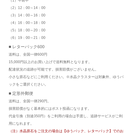
（1）午前中
（2）12：00～14：00
（3）14：00～16：00
（4）16：00～18：00
（5）18：00～20：00
（6）19：00～21：00
■ レターパック600
送料は、全国一律600円
15,000円以上のお買い上げで送料無料となります。
配達状況の追跡が可能です。損害賠償がございません。
小さな原石などにご利用ください。※水晶クラスターは対象外、ゆうパ
ックをご選択ください。
■ 定形外郵便
送料は、全国一律290円。
損害賠償がなく基本的にはポスト投函になります。
代金引換（別途350円）をご利用の場合は手渡し、追跡サービスがご利
用になれます。
（注）水晶原石をご注文の場合は【ゆうパック、レターパック】でのお