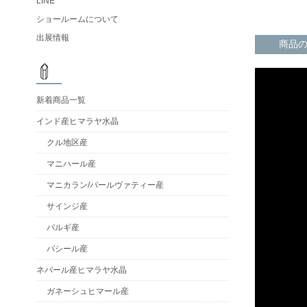
LINE
ショールームについて
出展情報
商品
新着商品一覧
インド産ヒマラヤ水晶
クル地区産
マニハール産
マニカラン/パールヴァティー産
サインジ産
パルギ産
バシール産
ネパール産ヒマラヤ水晶
ガネーシュヒマール産