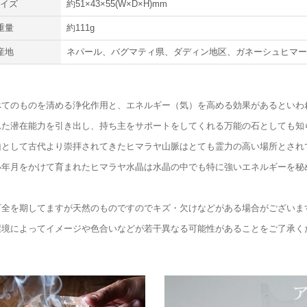
サイズ
約51×43×55(W×D×H)mm
重量
約111g
産地
ネパール、バグマティ県、ダディン地区、ガネーシュヒマ
べてのものを清める浄化作用と、エネルギー（気）を高める効果があるといわ
れた潜在能力を引き出し、持ち主をサポートをしてくれる万能の石としても知
山として古代より崇拝されてきたヒマラヤ山脈はとても霊力の高い場所とされ
い年月をかけて育まれたヒマラヤ水晶は水晶の中でも特に強いエネルギーを秘
万全を期してますが天然のものですのでキズ・欠けなどがある場合がございま
環境によってイメージや色合いなどが若干異なる可能性があることをご了承く