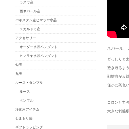
ラスワ産
西ネパール産
パキスタン産ヒマラヤ水晶
スカルドゥ産
アクセサリー
オーダー水晶ペンダント
ネパール、
ヒマラヤ水晶ペンダント
どっしりと
勾玉
透き通るよ
丸玉
剥離痕が反
ルース・タンブル
僅かに茶色
ルース
タンブル
コロンと力
浄化用アイテム
大きな剥離
石まもり袋
ギフトラッピング