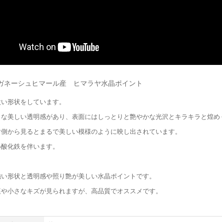
ガネーシュヒマール産 ヒマラヤ水晶ポイント
太い形状をしています。
うな美しい透明感があり、表面にはしっとりと艶やかな光沢とキラキラと煌め
対側から見るとまるで美しい模様のように映し出されています。
い酸化鉄を伴います。
強い形状と透明感や照り艶が美しい水晶ポイントです。
痕や小さなキズが見られますが、高品質でオススメです。