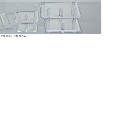
ラヤ水晶原石規格内のみ）