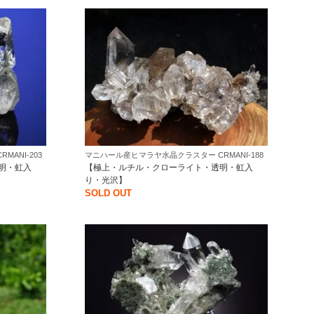
ANI-203
マニハール産ヒマラヤ水晶クラスター CRMANI-188
明・虹入
【極上・ルチル・クローライト・透明・虹入
り・光沢】
SOLD OUT