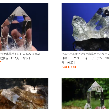
ラヤ水晶ポイント CRGARS-002
マニハール産ヒマラヤ水晶クラスター CRM
明無色・虹入り・光沢】
【極上・クローライトガーデン・透
T
り・光沢】
SOLD OUT