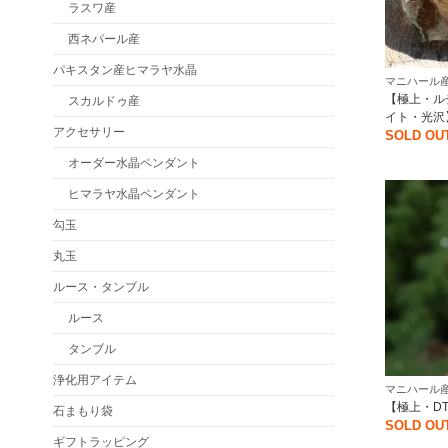
ラスワ産
西ネパール産
パキスタン産ヒマラヤ水晶
マニハール産
【極上・ル
スカルドゥ産
イト・光沢
アクセサリー
SOLD OU
オーダー水晶ペンダント
ヒマラヤ水晶ペンダント
勾玉
丸玉
ルース・タンブル
ルース
タンブル
浄化用アイテム
マニハール産
【極上・D
石まもり袋
SOLD OU
ギフトラッピング