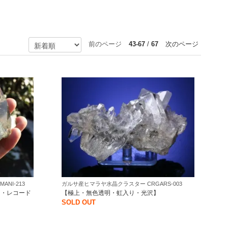
前のページ
43-67
/
67
次のページ
NI-213
ガルサ産ヒマラヤ水晶クラスター CRGARS-003
ト・レコード
【極上・無色透明・虹入り・光沢】
SOLD OUT