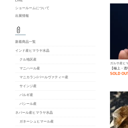
LINE
ショールームについて
出展情報
新着商品一覧
インド産ヒマラヤ水晶
クル地区産
ガルサ産ヒマ
【極上・透
マニハール産
SOLD OU
マニカラン/パールヴァティー産
サインジ産
パルギ産
バシール産
ネパール産ヒマラヤ水晶
ガネーシュヒマール産