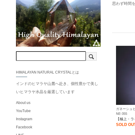
思わず時間
HIMALAYAN NATURAL CRYSTALとは
インドのヒマラヤ山麓へ赴き、個性豊かで美し
いヒマラヤ水晶を厳選しています
About us
ガネーシュヒ
YouTube
NE-355
【極上・ラ
Instagram
SOLD OU
Facebook