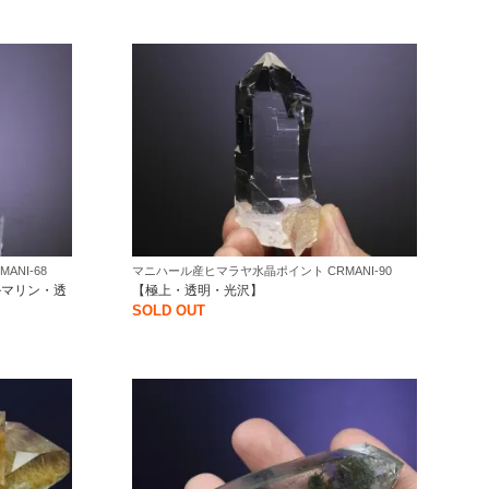
NI-68
マニハール産ヒマラヤ水晶ポイント CRMANI-90
ルマリン・透
【極上・透明・光沢】
SOLD OUT